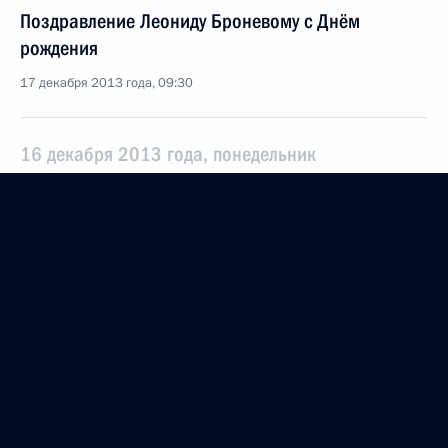
Поздравление Леониду Броневому с Днём
рождения
17 декабря 2013 года, 09:30
16 декабря 2013 года, понедельник
Телефонный разговор с Президентом Белоруссии
Александром Лукашенко
16 декабря 2013 года, 19:00
Указ о премии Президента в области литературы
и искусства за произведения для детей
и юношества
16 декабря 2013 года, 13:30