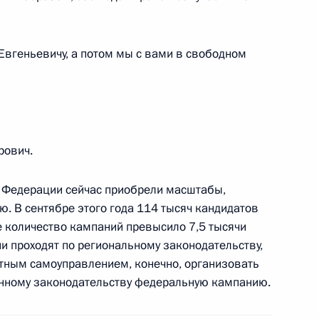
 профессиональным
Евгеньевичу, а потом мы с вами в свободном
рович.
и Александром Волковым
3
й Федерации сейчас приобрели масштабы,
ласть, Ново-Огарёво
 В сентябре этого года 114 тысяч кандидатов
е количество кампаний превысило 7,5 тысячи
ии проходят по региональному законодательству,
тельных комиссий
тным самоуправлением, конечно, организовать
3
анному законодательству федеральную кампанию.
ласть, Ново-Огарёво