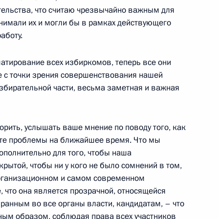
ельства, что считаю чрезвычайно важным для
ь
онимали их и могли бы в рамках действующего
аботу.
ии Владимиром Волковым
3
матирование всех избиркомов, теперь все они
же с точки зрения совершенствования нашей
ь
избирательной части, весьма заметная и важная
 Совета Безопасности
1
орить, услышать ваше мнение по поводу того, как
ь
дите проблемы на ближайшее время. Что мы
ополнительно для того, чтобы наша
рытой, чтобы ни у кого не было сомнений в том,
организационном и самом современном
вым
8
 что она является прозрачной, относящейся
ласть, Мытищи
ранным во все органы власти, кандидатам, – что
вным образом, соблюдая права всех участников