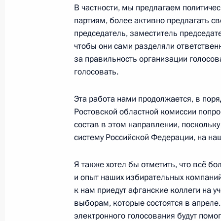
В частности, мы предлагаем политиче
партиям, более активно предлагать св
Встреча с Президентом Белорусси
председатель, заместитель председате
25 декабря 2013 года, 13:30
Москва, Кремл
чтобы они сами разделяли ответствен
за правильность организации голосова
голосовать.
Встреча с победителями и призёр
универсиады
Эта работа нами продолжается, в пор
Ростовской областной комиссии попр
25 декабря 2013 года, 13:00
Москва, Кремл
состав в этом направлении, поскольк
систему Российской Федерации, на наш
24 декабря 2013 года, вторник
Я также хотел бы отметить, что всё 
и опыт наших избирательных компани
Заседание Высшего Евразийского 
к нам приедут афганские коллеги на у
24 декабря 2013 года, 17:15
Москва, Кремл
выборам, которые состоятся в апреле
электронного голосования будут помо