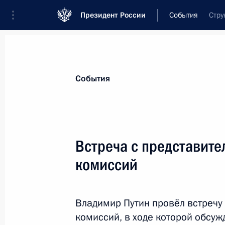
Президент России
События
Стру
Президент
Администрация
Государст
Новости
Стенограммы
Поездки
Те
События
Показа
Встреча с представит
комиссий
Телефонный разговор с Президен
Олландом
30 декабря 2013 года, 17:45
Владимир Путин провёл встречу
комиссий, в ходе которой обсу