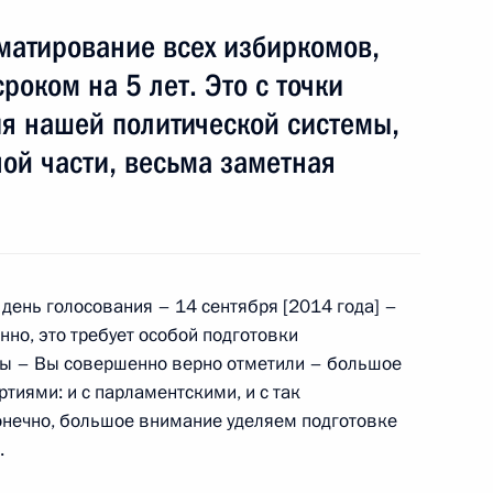
матирование всех избиркомов,
7
8м
роком на 5 лет. Это с точки
асть, Горки
я нашей политической системы,
ной части, весьма заметная
Российской Федерации
10
5м
ь
день голосования – 14 сентября [2014 года] –
но, это требует особой подготовки
у мы – Вы совершенно верно отметили – большое
ого Совета Союзного
8
тиями: и с парламентскими, и с так
нечно, большое внимание уделяем подготовке
ь
.