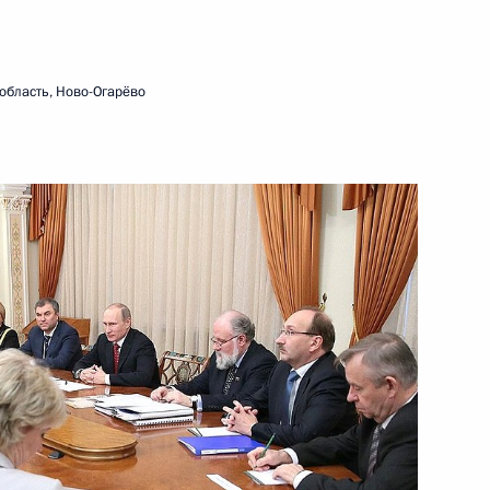
ти на территории России
область, Ново-Огарёво
ом Волгоградской области
льства Дмитрием Медведевым
1
м Колокольцевым