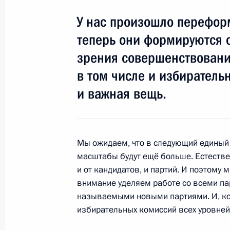
У нас произошло перефор
Встреча с членами Правительства
теперь они формируются с
26 декабря 2013 года, 14:30
Московская обл
зрения совершенствовани
в том числе и избиратель
25 декабря 2013 года, среда
и важная вещь.
Вручение государственных наград 
25 декабря 2013 года, 19:40
Москва, Кремл
Мы ожидаем, что в следующий единый 
масштабы будут ещё больше. Естествен
и от кандидатов, и партий. И поэтом
Заседание Высшего Государственн
внимание уделяем работе со всеми пар
государства
называемыми новыми партиями. И, ко
25 декабря 2013 года, 17:20
Москва, Кремл
избирательных комиссий всех уровней