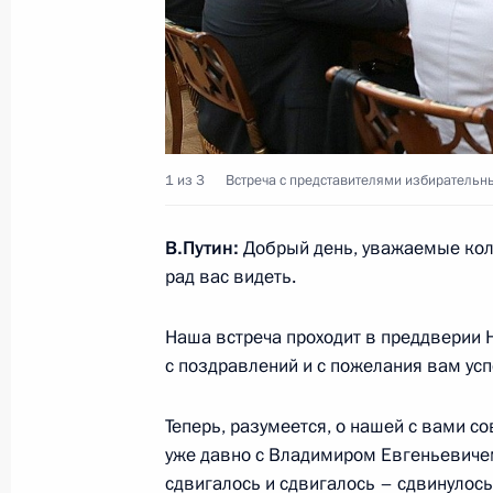
Президент провёл встречу с дирек
Бортниковым
30 декабря 2013 года, 09:30
1 из 3
Встреча с представителями избирательн
В.Путин:
Добрый день, уважаемые кол
29 декабря 2013 года, воскресень
рад вас видеть.
Поручения силовому блоку в связи 
Наша встреча проходит в преддверии Но
29 декабря 2013 года, 18:00
с поздравлений и с пожелания вам усп
Теперь, разумеется, о нашей с вами с
Соболезнования в связи с теракто
уже давно с Владимиром Евгеньевичем 
сдвигалось и сдвигалось – сдвинулось
29 декабря 2013 года, 17:50