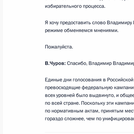
избирательного процесса.
Поздравление сотрудникам МЧС с
праздником
Я хочу предоставить слово Владимиру 
режиме обменяемся мнениями.
27 декабря 2013 года, 09:10
Пожалуйста.
26 декабря 2013 года, четверг
В.Чуров:
Спасибо, Владимир Владими
Рабочая встреча с главой Удмурти
Единые дни голосования в Российско
26 декабря 2013 года, 20:00
Московская об
превосходящие федеральную кампанию.
всех уровней было выдвинуто, и обще
по всей стране. Поскольку эти кампан
Встреча с представителями избира
по нормативным актам, принятым мес
гораздо сложнее, чем по унифициров
26 декабря 2013 года, 16:40
Московская об