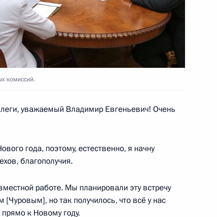
тором ФСБ Александром
ых комиссий.
леги, уважаемый Владимир Евгеньевич! Очень
е
с терактом в Волгограде
вого года, поэтому, естественно, я начну
ехов, благополучия.
овместной работе. Мы планировали эту встречу
м в Волгограде
[Чуровым], но так получилось, что всё у нас
 прямо к Новому году.