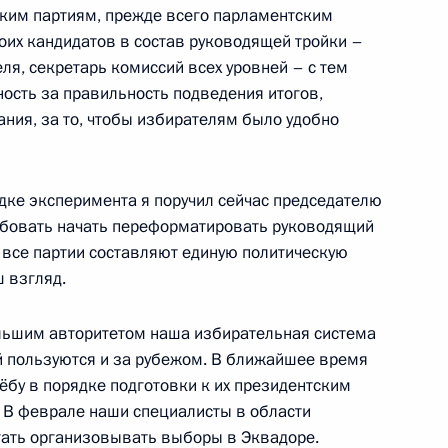
ским партиям, прежде всего парламентским
оих кандидатов в состав руководящей тройки –
и Александром Лукашенко
3
ля, секретарь комиссий всех уровней – с тем
ь
ность за правильность подведения итогов,
ния, за то, чтобы избирателям было удобно
ами Всемирной зимней
5
4м
ядке эксперимента я поручил сейчас председателю
обовать начать переформатировать руководящий
ь
у все партии составляют единую политическую
 взгляд.
большим авторитетом наша избирательная система
й пользуются и за рубежом. В ближайшее время
экономического совета
15
чёбу в порядке подготовки к их президентским
ь
. В феврале наши специалисты в области
гать организовывать выборы в Эквадоре.