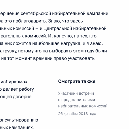
авершения сентябрьской избирательной кампании
 за это поблагодарить. Знаю, что здесь
ь пострадавшим при взрыве
льных комиссий – и Центральной избирательной
рательных комиссий. И, конечно, на тех, кто
на них ложится наибольшая нагрузка, и я знаю,
нагрузку, потому что на выборах в этом году были
 на тот момент времени право участвовать
Смотрите также
х избиркомах
 доклад о деятельности
о делает работу
тской комиссии
Участники встречи
ающей доверие
с представителями
избирательных комиссий
26 декабря 2013 года
 консультированию
ных кампаниях,
1