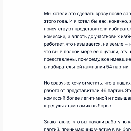
Мы хотели это сделать сразу после з
этого года. И я хотел бы вас, конечно,
Президент поручил оказать помощ
присутствуют представители избирате
в Волгограде
комиссии, и вплоть до участковых изби
работает, что называется, на земле – 
29 декабря 2013 года, 15:00
что вы в полной мере её ощутили, эту 
представлены, по‑моему, все имевшие
в избирательной кампании 54 партии.
27 декабря 2013 года, пятница
Но сразу же хочу отметить, что в наши
Президенту представлен ежегодный
работают представители 46 партий. Эт
Российско-американской Президен
комиссий более легитимной и повыш
27 декабря 2013 года, 20:15
к результатам самих выборов.
Знаю также, что вы начали работу по
Новогодний приём в Кремле
партий, принимающих участие в выбор