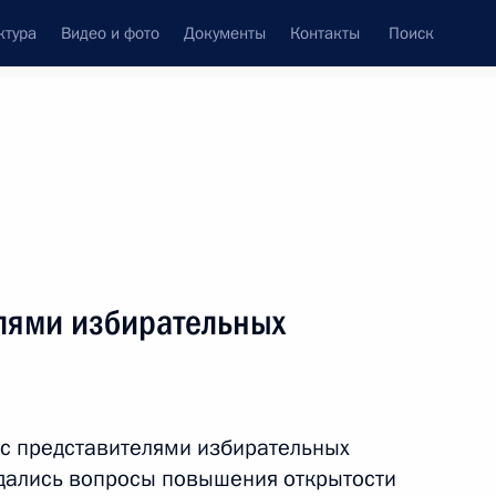
ктура
Видео и фото
Документы
Контакты
Поиск
венный Совет
Совет Безопасности
Комиссии и советы
леграммы
Сведения о Президенте
декабрь, 2013
ть следующие материалы
елями избирательных
том Франции Франсуа
 с представителями избирательных
ждались вопросы повышения открытости