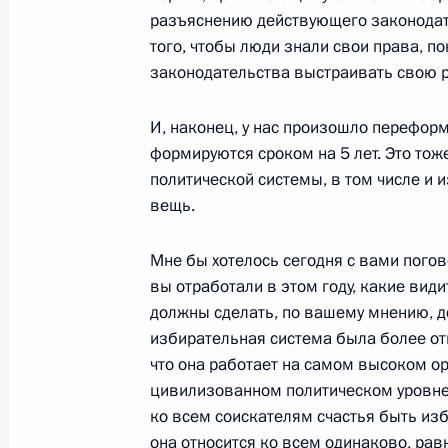
разъяснению действующего законодат
27 декабря 2013 года, 18:45
Москва, Кремл
того, чтобы люди знали свои права, п
законодательства выстраивать свою р
Рабочая встреча с главой Мордов
И, наконец, у нас произошло перефор
формируются сроком на 5 лет. Это то
27 декабря 2013 года, 18:30
Москва, Кремл
политической системы, в том числе и 
вещь.
Совещание с постоянными членами
Мне бы хотелось сегодня с вами погов
27 декабря 2013 года, 14:40
Москва, Кремл
вы отработали в этом году, какие ви
должны сделать, по вашему мнению, д
избирательная система была более отк
что она работает на самом высоком 
Прощание с Михаилом Калашнико
цивилизованном политическом уровне,
27 декабря 2013 года, 13:30
Московская об
ко всем соискателям счастья быть изб
она относится ко всем одинаково, ра