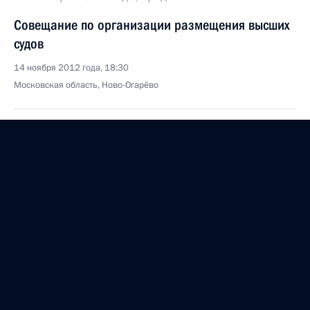
Совещание по организации размещения высших
судов
14 ноября 2012 года, 18:30
Московская область, Ново-Огарёво
Встреча с Николя Саркози
14 ноября 2012 года, 16:30
Московская область, Ново-Огарёво
Совещание по вопросам развития пенсионной
системы
14 ноября 2012 года, 12:30
Московская область, Ново-Огарёво