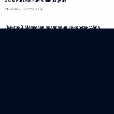
акты Российской Федерации»
20 июля 2009 года, 17:40
Дмитрий Медведев поздравил кинорежиссёра
Татьяну Лиознову с Днём рождения
20 июля 2009 года, 17:30
Дмитрий Медведев внёс изменения в статью
34625.1 части второй Налогового кодекса
Российской Федерации
20 июля 2009 года, 17:15
Дмитрий Медведев поздравил Наталью Ищенко
с победой в сольном выступлении на чемпионате