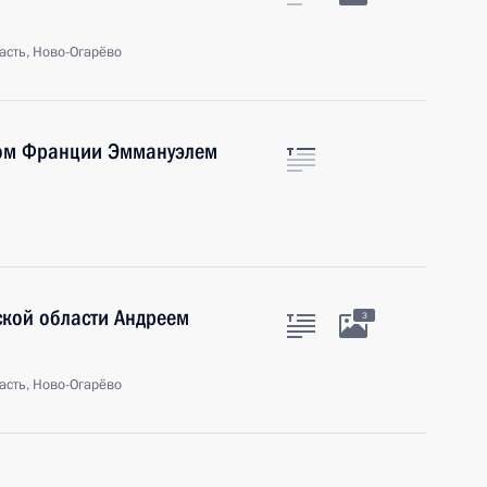
асть, Ново-Огарёво
том Франции Эммануэлем
ской области Андреем
3
асть, Ново-Огарёво