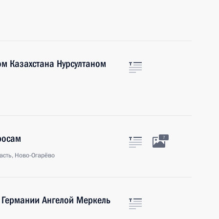
ом Казахстана Нурсултаном
росам
7
асть, Ново-Огарёво
 Германии Ангелой Меркель