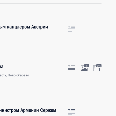
ым канцлером Австрии
ва
8
20м
асть, Ново-Огарёво
министром Армении Сержем