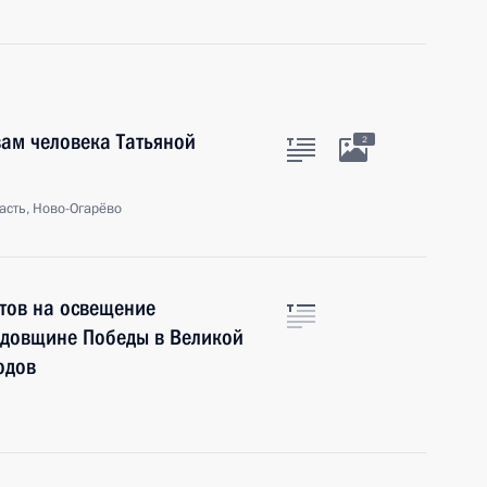
ам человека Татьяной
2
асть, Ново-Огарёво
тов на освещение
одовщине Победы в Великой
одов