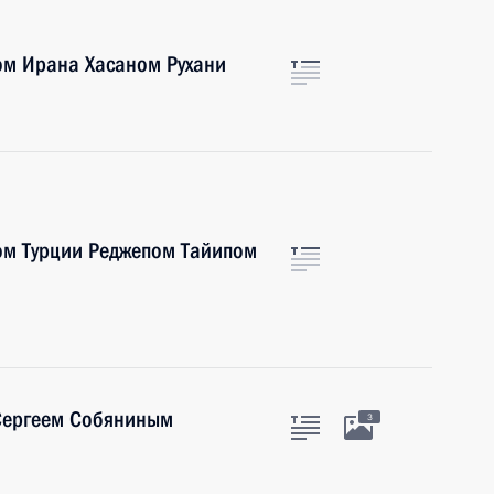
ом Ирана Хасаном Рухани
ом Турции Реджепом Тайипом
Сергеем Собяниным
3