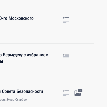
40-го Московского
 Бермудесу с избранием
бы
 Совета Безопасности
7
асть, Ново-Огарёво