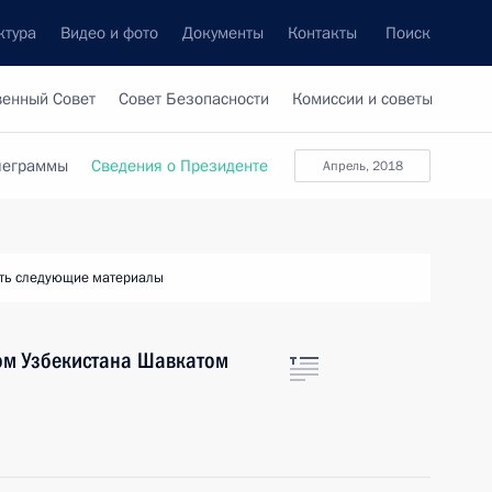
ктура
Видео и фото
Документы
Контакты
Поиск
венный Совет
Совет Безопасности
Комиссии и советы
леграммы
Сведения о Президенте
апрель, 2018
ть следующие материалы
ом Узбекистана Шавкатом