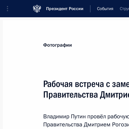
Президент России
События
Стру
Президент
Администрация
Государст
Новости
Стенограммы
Поездки
Те
Фотографии
Показа
Рабочая встреча с зам
Правительства Дмитри
29 апреля 2018 года, воскресенье
Телефонный разговор с Президент
Ином
Владимир Путин провёл рабочую
Правительства Дмитрием Рогоз
29 апреля 2018 года, 13:20