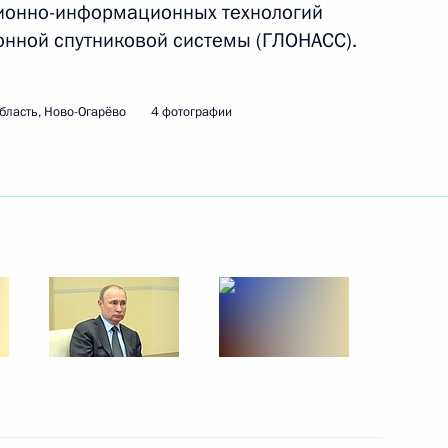
ционно-информационных технологий
онной спутниковой системы (ГЛОНАСС).
бласть, Ново-Огарёво
4 фотографии
а театра
4
 РГО
:
10