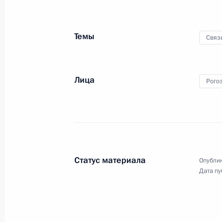
27 апреля 2018 года, 17:45
Санкт-Петербур
Темы
Связ
Встреча с Советом законодателей
27 апреля 2018 года, 16:00
Санкт-Петербур
Лица
Рого
Опубликован список журналистов, 
на празднование Великой Победы
27 апреля 2018 года, 12:00
Статус материала
Опублик
Дата пу
26 апреля 2018 года, четверг
Пленарное заседание съезда Росси