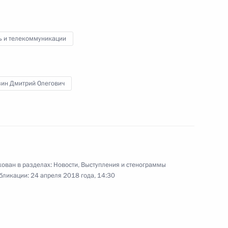
г
ь и телекоммуникации
:
9
г
зин Дмитрий Олегович
аккредитованных
ован в разделах:
Новости
,
Выступления и стенограммы
бликации:
24 апреля 2018 года, 14:30
йского союза ректоров
13
33м