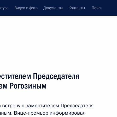
ктура
Видео и фото
Документы
Контакты
Поиск
венный Совет
Совет Безопасности
Комиссии и советы
леграммы
Сведения о Президенте
апрель, 2018
ть следующие материалы
естителем Председателя
ем Рогозиным
ом Республики Корея Мун Чжэ
 встречу с заместителем Председателя
иным. Вице-премьер информировал