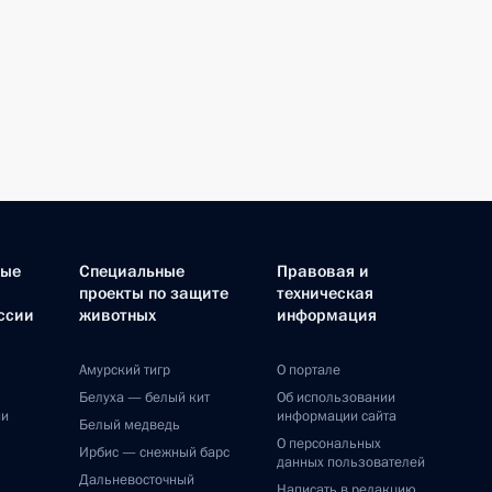
ные
Специальные
Правовая и
проекты по защите
техническая
ссии
животных
информация
Амурский тигр
О портале
Белуха — белый кит
Об использовании
ии
информации сайта
Белый медведь
О персональных
Ирбис — снежный барс
данных пользователей
Дальневосточный
Написать в редакцию