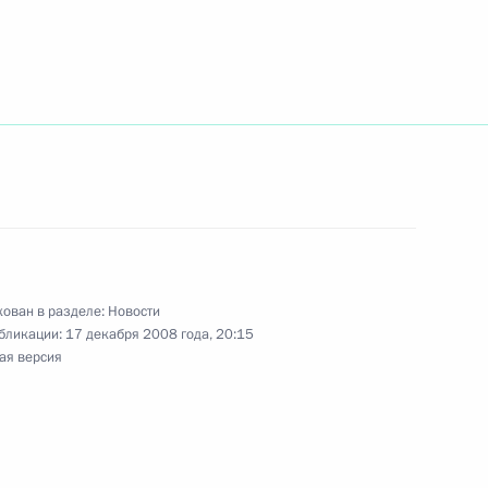
итрия Медведева с рабочим
естинской национальной
ведева с Президентом
о
ован в разделе:
Новости
бликации:
17 декабря 2008 года, 20:15
ая версия
ия, посвящённого 15-летию
датой