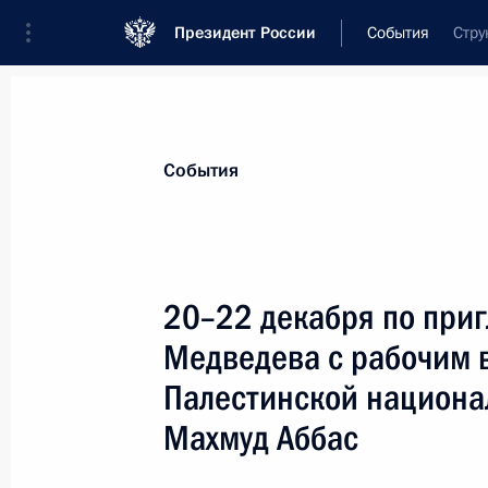
Президент России
События
Стру
Президент
Администрация
Государст
Новости
Стенограммы
Поездки
Те
События
Показа
20–22 декабря по при
Медведева с рабочим в
17 декабря 2008 года, среда
Палестинской национа
Встреча с президентом Группы О
Махмуд Аббас
17 декабря 2008 года, 20:30
Московская обл