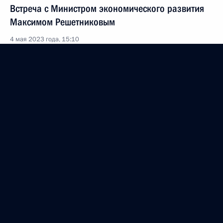
Встреча с Министром экономического развития
Максимом Решетниковым
4 мая 2023 года, 15:10
Москва, Кремль
3 мая 2023 года, среда
Сообщение пресс-службы Президента
3 мая 2023 года, 14:35
Встреча с губернатором Нижегородской области
Глебом Никитиным
3 мая 2023 года, 14:05
Московская область, Ново-Огарёво