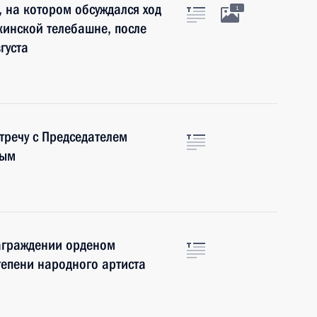
 на котором обсуждался ход
1
кинской телебашне, после
густа
тречу с Председателем
вым
награждении орденом
степени народного артиста