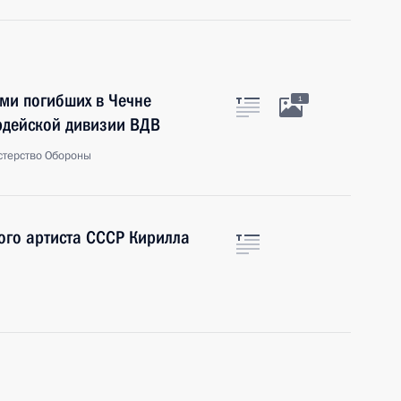
ями погибших в Чечне
1
рдейской дивизии ВДВ
стерство Обороны
ого артиста СССР Кирилла