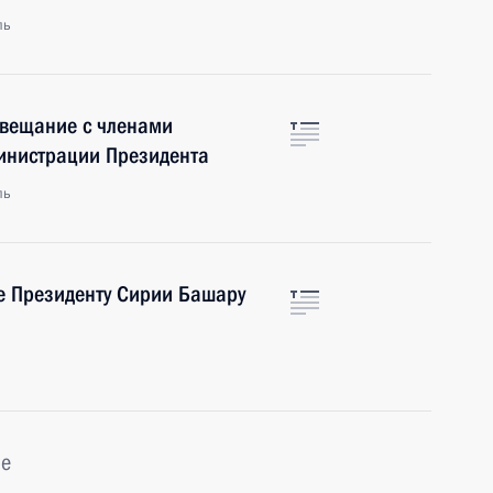
ль
овещание с членами
министрации Президента
ль
е Президенту Сирии Башару
ье