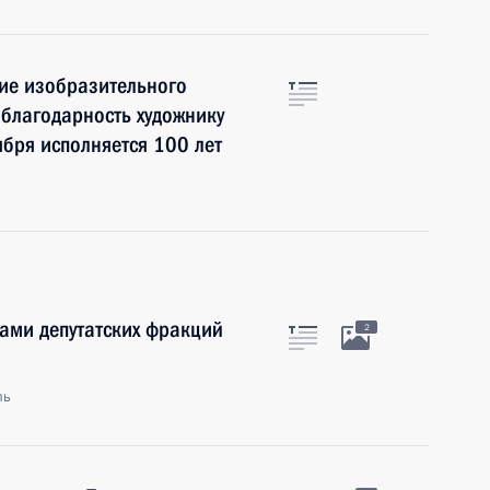
ие изобразительного
 благодарность художнику
ября исполняется 100 лет
рами депутатских фракций
2
ль