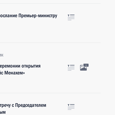
послание Премьер-министру
ик
церемонии открытия
1
йс Менахем»
тречу с Председателем
вым