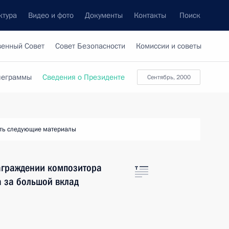
ктура
Видео и фото
Документы
Контакты
Поиск
венный Совет
Совет Безопасности
Комиссии и советы
леграммы
Сведения о Президенте
сентябрь, 2000
ть следующие материалы
награждении композитора
а за большой вклад