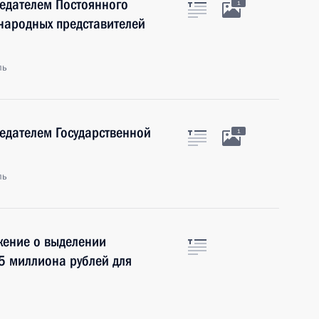
седателем Постоянного
1
народных представителей
ль
седателем Государственной
1
ль
жение о выделении
,5 миллиона рублей для