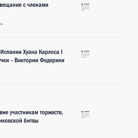
овещание с членами
ль
Испании Хуана Карлоса I
учки – Виктории Федерики
вие участникам торжеств,
иковской битвы