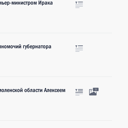
емьер-министром Ирака
лномочий губернатора
моленской области Алексеем
3