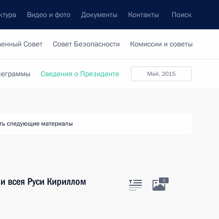
ктура
Видео и фото
Документы
Контакты
Поиск
венный Совет
Совет Безопасности
Комиссии и советы
леграммы
Сведения о Президенте
май, 2015
ть следующие материалы
и всея Руси Кириллом
3