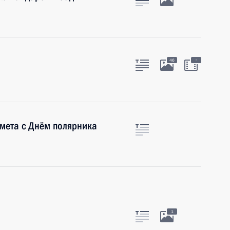
:
46
мета с Днём полярника
1