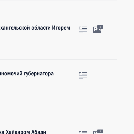
рхангельской области Игорем
1
лномочий губернатора
ка Хайдаром Абади
3