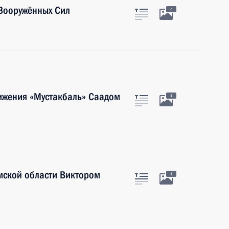
Вооружённых Сил
4
вижения «Мустакбаль» Саадом
1
мской области Виктором
1