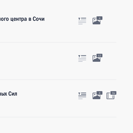
ого центра в Сочи
4
12
ных Сил
4
3м