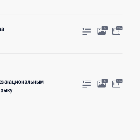
ва
9
28м
 межнациональным
6
16м
языку