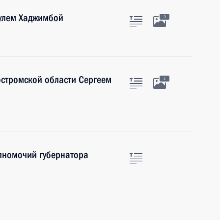
аулем Хаджимбой
3
остромской области Сергеем
1
лномочий губернатора