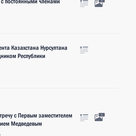
 с постоянными членами
1
нта Казахстана Нурсултана
дником Республики
тречу с Первым заместителем
1
рием Медведевым
ь