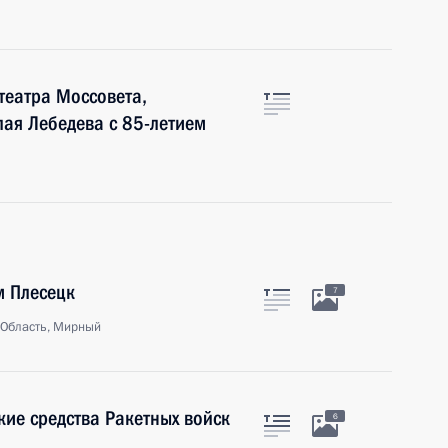
театра Моссовета,
ая Лебедева с 85-летием
м Плесецк
7
 Область, Мирный
кие средства Ракетных войск
6