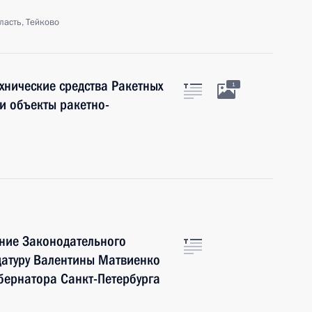
ласть, Тейково
хнические средства Ракетных
1
и объекты ракетно-
ение Законодательного
датуру Валентины Матвиенко
бернатора Санкт-Петербурга