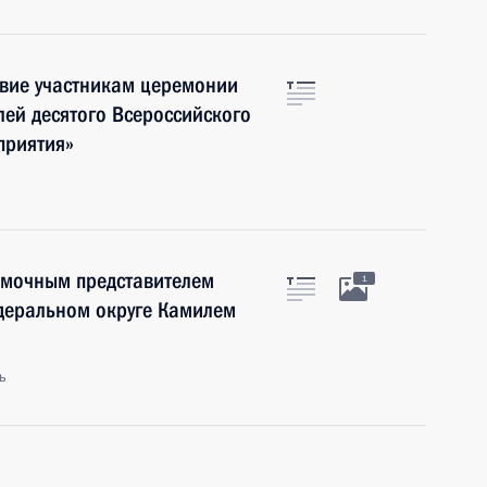
твие участникам церемонии
лей десятого Всероссийского
приятия»
омочным представителем
1
деральном округе Камилем
ь