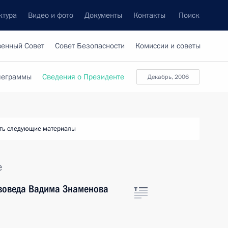
ктура
Видео и фото
Документы
Контакты
Поиск
венный Совет
Совет Безопасности
Комиссии и советы
леграммы
Сведения о Президенте
декабрь, 2006
ть следующие материалы
е
твоведа Вадима Знаменова