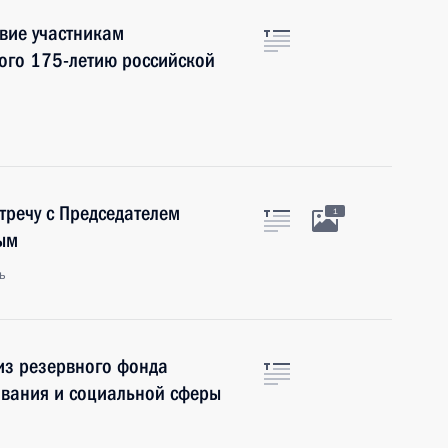
вие участникам
ого 175-летию российской
тречу с Председателем
1
ым
ь
из резервного фонда
ования и социальной сферы