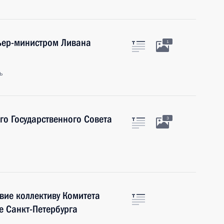
мьер-министром Ливана
1
ь
о Государственного Совета
3
вие коллективу Комитета
ре Санкт-Петербурга