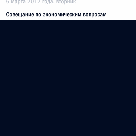
6 марта 2012 года, вторник
Совещание по экономическим вопросам
6 марта 2012 года, 16:40
Московская область, Горки
Встреча с руководством партии «Единая Россия»
6 марта 2012 года, 15:30
Московская область, Горки
Телефонный разговор с Президентом Казахстана
Нурсултаном Назарбаевым
6 марта 2012 года, 14:50
Поздравление лётчику-космонавту Валентине