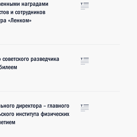
твенными наградами
тов и сотрудников
тра «Ленком»
 советского разведчика
юбилеем
ьного директора – главного
ского института физических
летием