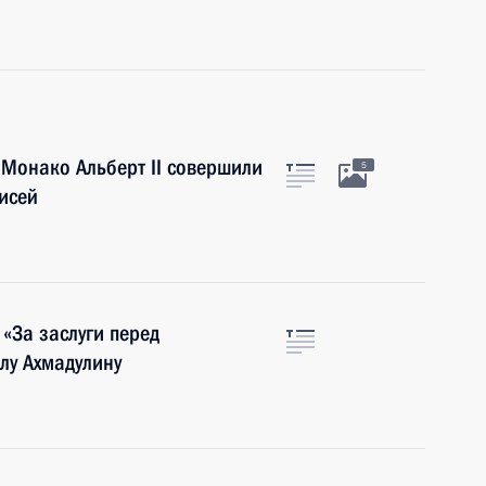
Монако Альберт II совершили
5
исей
«За заслуги перед
ллу Ахмадулину