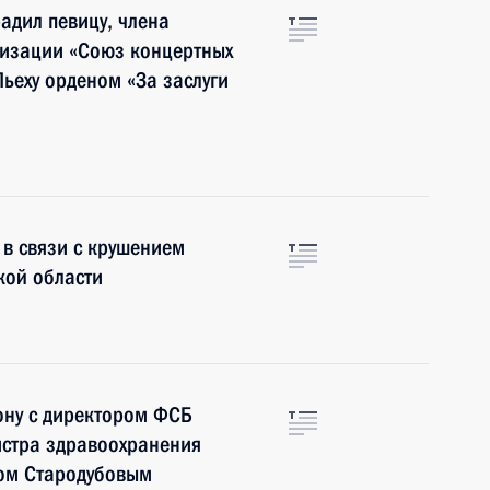
адил певицу, члена
изации «Союз концертных
Пьеху орденом «За заслуги
 в связи с крушением
кой области
ону с директором ФСБ
истра здравоохранения
ом Стародубовым