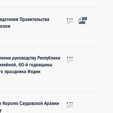
седателем Правительства
3
оолом
ения руководству Республики
илейной, 60-й годовщины
го праздника Индии
е Королю Саудовской Аравии
у