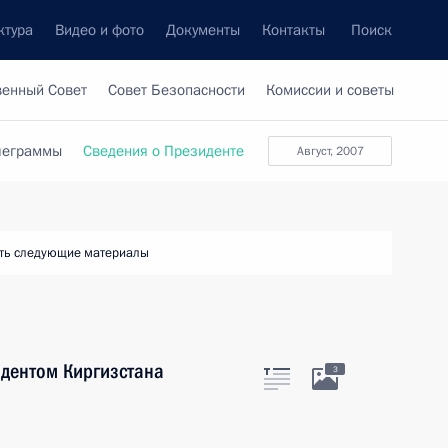
ктура
Видео и фото
Документы
Контакты
Поиск
венный Совет
Совет Безопасности
Комиссии и советы
леграммы
Сведения о Президенте
август, 2007
ть следующие материалы
идентом Киргизстана
3