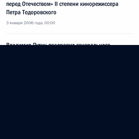
перед Отечеством» II степени кинорежиссера
Петра Тодоровского
3 января 2006 года, 00:00
Владимир Путин поздравил генерального
директора «РИА-Новости» Светлану Миронюк
с днем рождения
3 января 2006 года, 00:00
1 января 2006 года, воскресенье
Президент поздравил ученого, фармаколога,
академика РАМН, кавалера ордена Дружбы
Владимира Фисенко с 60-летним юбилеем
1 января 2006 года, 00:00