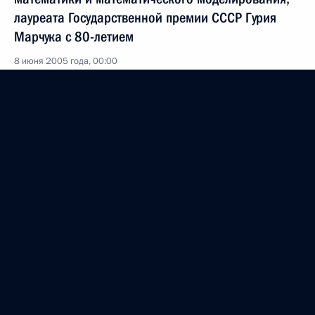
лауреата Государственной премии СССР Гурия
Марчука с 80-летием
8 июня 2005 года, 00:00
7 июня 2005 года, вторник
Владимир Путин и Султан Брунея Хассанал
Болкиах обсудили в Кремле будущее российско-
брунейского сотрудничества
7 июня 2005 года, 14:30
Москва, Кремль
Для России Бруней — один из перспективных
партнеров в Азиатско-Тихоокеанском регионе