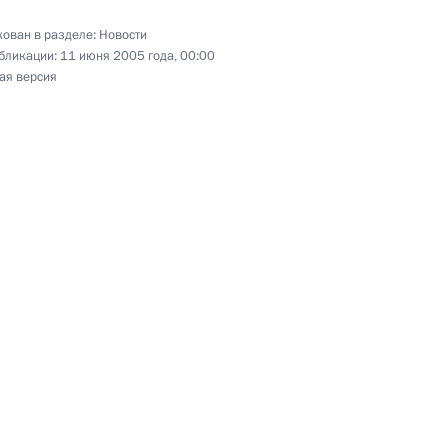
дии – Днем рождения
ован в разделе:
Новости
бликации:
11 июня 2005 года, 00:00
ая версия
ладимира Путина
 Ющенко
ральным секретарем
1
вной безопасности Николаем