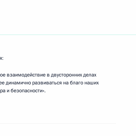
о, геофизика Владимира
ждения
я:
кое взаимодействие в двусторонних делах
 с членами Совета
1
лее динамично развиваться на благо наших
ра и безопасности».
ество Елизавету II
ненного Королевства