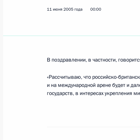
11 июня 2005 года
00:00
Владимир Путин поздравил ученог
Магницкого с 90-летием со дня ро
12 июня 2005 года, 00:00
В поздравлении, в частности, говоритс
11 июня 2005 года, суббота
«Рассчитываю, что российско-британс
Владимир Путин провел совещание
и на международной арене будет и да
Безопасности
государств, в интересах укрепления ми
11 июня 2005 года, 13:40
Ново-Огарево
Владимир Путин поздравил Ee Велич
с национальным праздником Соеди