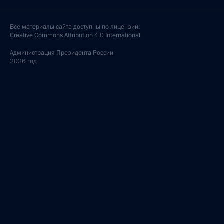
представителем Президента в Северо-Западном
федеральном округе
25 декабря 2017 года, 14:30
Алексей Гордеев назначен полномочным
представителем Президента в Центральном
федеральном округе
25 декабря 2017 года, 14:25
Николай Цуканов назначен помощником
Президента
25 декабря 2017 года, 14:20
Подписан Указ о губернаторе Воронежской