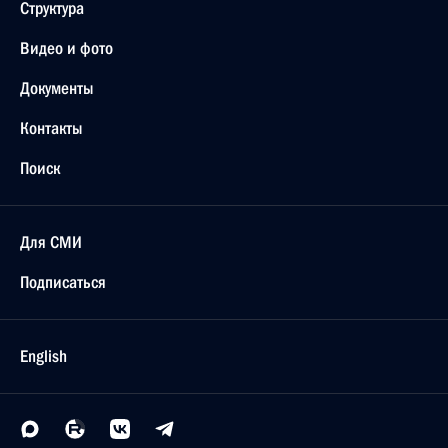
Встреча с руководством палат Федерального
Собрания
25 декабря 2017 года, 20:10
Москва, Кремль
26 декабря Президент примет участие
в неформальной встрече глав государств СНГ
25 декабря 2017 года, 15:45
Телефонный разговор с Президентом
Туркменистана Гурбангулы Бердымухамедовым
25 декабря 2017 года, 15:10
Александр Беглов назначен полномочным