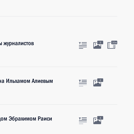
ы журналистов
3
20м
ана Ильхамом Алиевым
2
дом Эбрахимом Раиси
4