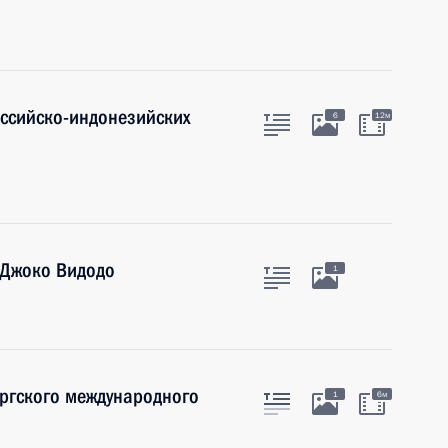
оссийско-индонезийских
6
12м
 Джоко Видодо
1
ургского международного
1
6м