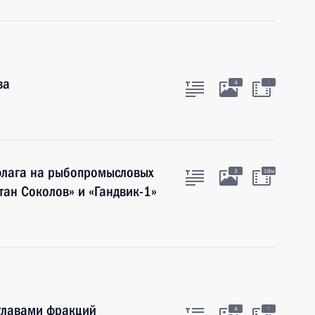
ва
:
4
флага на рыбопромысловых
3
18м
тан Соколов» и «Гандвик-1»
 главами фракций
:
4