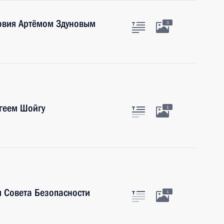
довия Артёмом Здуновым
3
геем Шойгу
1
 Совета Безопасности
1