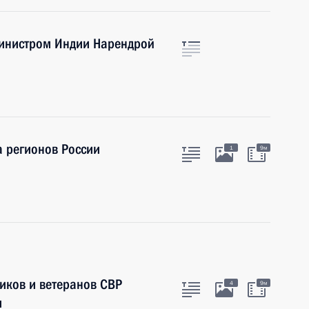
министром Индии Нарендрой
а регионов России
1
9м
иков и ветеранов СВР
4
9м
и