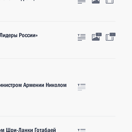
«Лидеры России»
:
7
министром Армении Николом
ом Шри-Ланки Готабаей