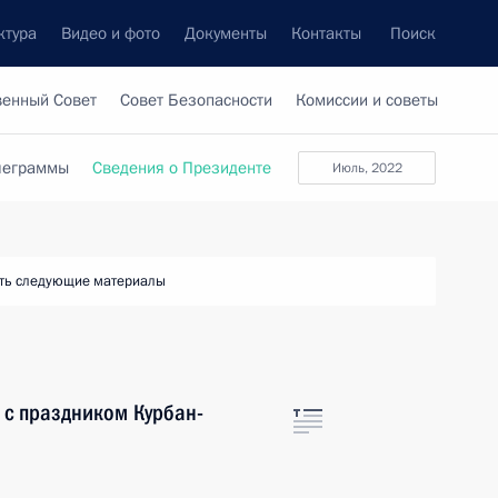
ктура
Видео и фото
Документы
Контакты
Поиск
венный Совет
Совет Безопасности
Комиссии и советы
леграммы
Сведения о Президенте
июль, 2022
ть следующие материалы
 с праздником Курбан-