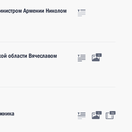
министром Армении Николом
кой области Вячеславом
3
ожника
1
3м