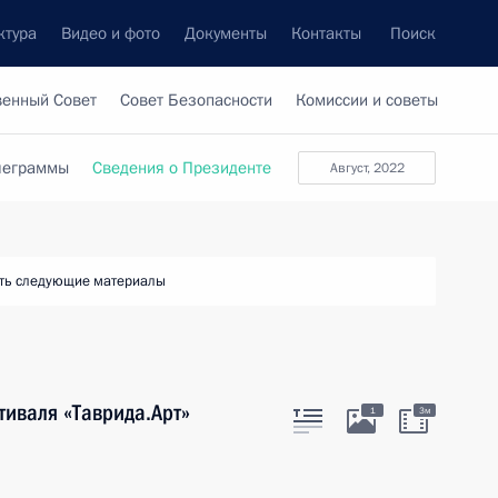
ктура
Видео и фото
Документы
Контакты
Поиск
венный Совет
Совет Безопасности
Комиссии и советы
леграммы
Сведения о Президенте
август, 2022
ть следующие материалы
иваля «Таврида.Арт»
1
3м