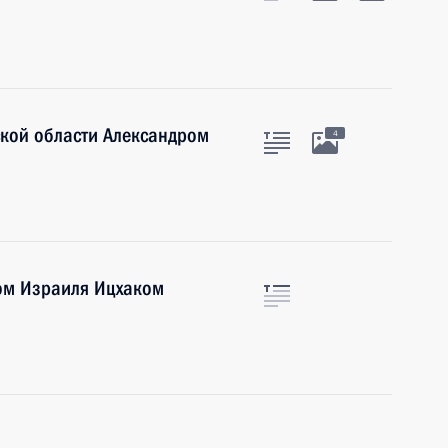
ской области Александром
4
ом Израиля Ицхаком