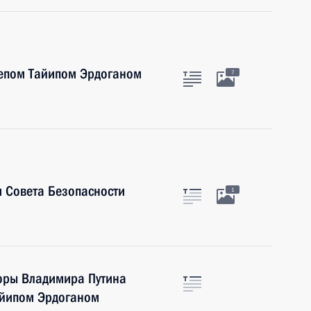
жепом Тайипом Эрдоганом
7
 Совета Безопасности
1
воры Владимира Путина
айипом Эрдоганом