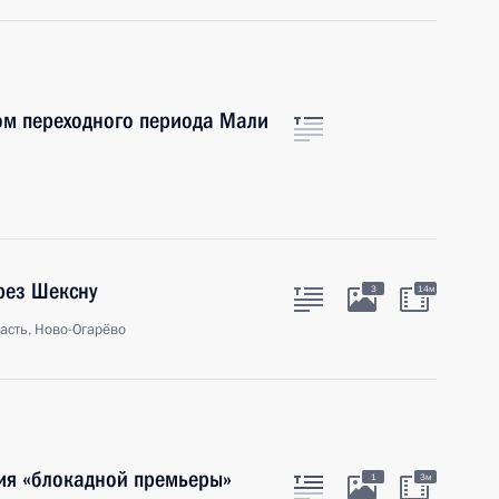
ом переходного периода Мали
рез Шексну
3
14м
асть, Ново-Огарёво
ия «блокадной премьеры»
1
3м