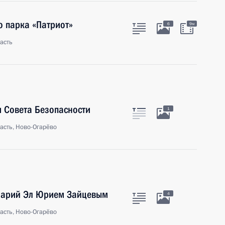
о парка «Патриот»
6
9м
асть
 Совета Безопасности
1
асть, Ново-Огарёво
 Марий Эл Юрием Зайцевым
4
асть, Ново-Огарёво