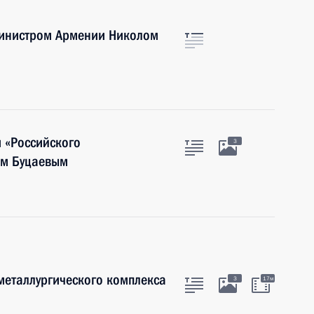
министром Армении Николом
 «Российского
3
ом Буцаевым
металлургического комплекса
3
17м