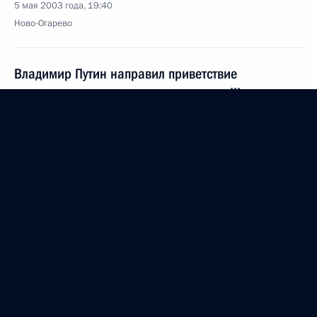
5 мая 2003 года, 19:40
Ново-Огарево
Владимир Путин направил приветствие
организаторам, участникам и гостям III
Международного юношеского турнира по самбо
«Победа» среди сборных команд федеральных
округов Российской Федерации и городов-героев
5 мая 2003 года, 00:00
Владимир Путин поздравил народного художника
СССР, академика Российской академии художеств,
лауреата Государственной премии СССР
Валентина Сидорова с 75-летием
5 мая 2003 года, 00:00