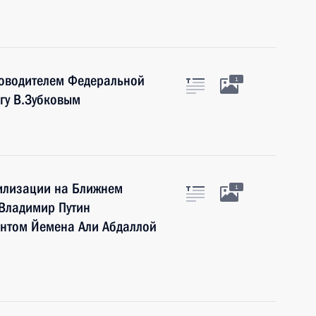
уководителем Федеральной
1
гу В.Зубковым
билизации на Ближнем
1
 Владимир Путин
ентом Йемена Али Абдаллой