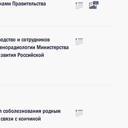
нами Правительства
1
одство и сотрудников
генорадиологии Министерства
азвития Российской
л соболезнования родным
 связи с кончиной