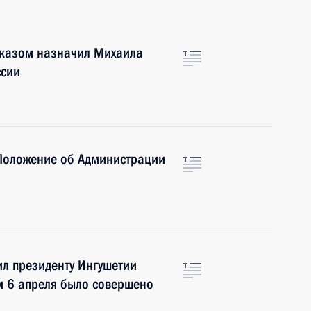
указом назначил Михаила
ссии
 Положение об Администрации
л президенту Ингушетии
ом 6 апреля было совершено