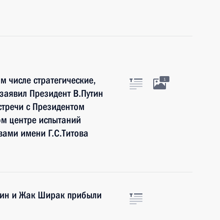
м числе стратегические,
1
 заявил Президент В.Путин
стречи с Президентом
м центре испытаний
вами имени Г.С.Титова
тин и Жак Ширак прибыли