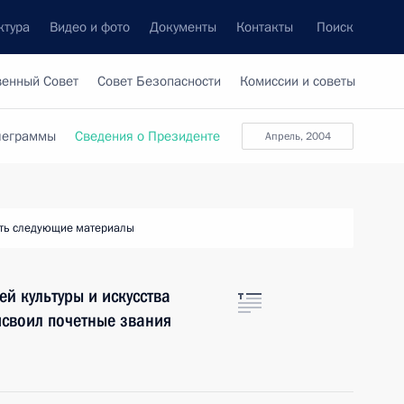
ктура
Видео и фото
Документы
Контакты
Поиск
венный Совет
Совет Безопасности
Комиссии и советы
леграммы
Сведения о Президенте
апрель, 2004
ть следующие материалы
ей культуры и искусства
исвоил почетные звания