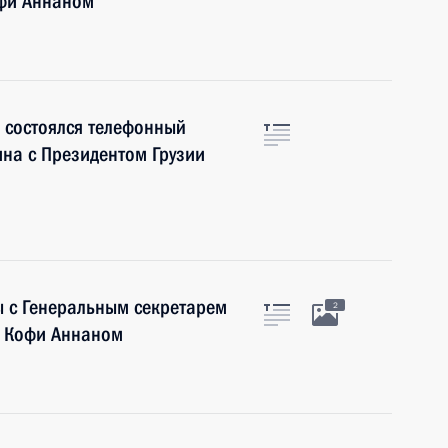
офи Аннаном
 состоялся телефонный
ина с Президентом Грузии
ы с Генеральным секретарем
2
 Кофи Аннаном