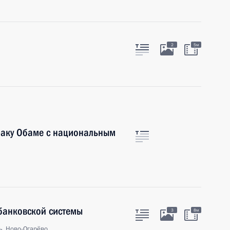
2
5м
раку Обаме с национальным
банковской системы
3
8м
ь, Ново-Огарёво