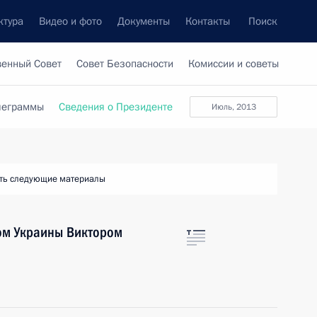
ктура
Видео и фото
Документы
Контакты
Поиск
венный Совет
Совет Безопасности
Комиссии и советы
леграммы
Сведения о Президенте
июль, 2013
ть следующие материалы
ом Украины Виктором