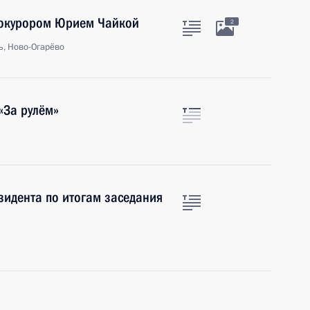
рокурором Юрием Чайкой
2
ь, Ново-Огарёво
«За рулём»
зидента по итогам заседания