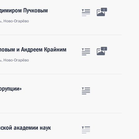
адимиром Пучковым
1
ь, Ново-Огарёво
оловым и Андреем Крайним
2
ь, Ново-Огарёво
ррупции»
йской академии наук