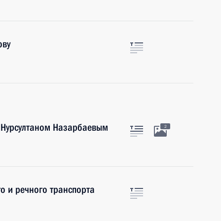
ову
а Нурсултаном Назарбаевым
2
о и речного транспорта