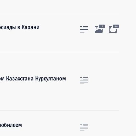
рсиады в Казани
19
4м
ом Казахстана Нурсултаном
 юбилеем