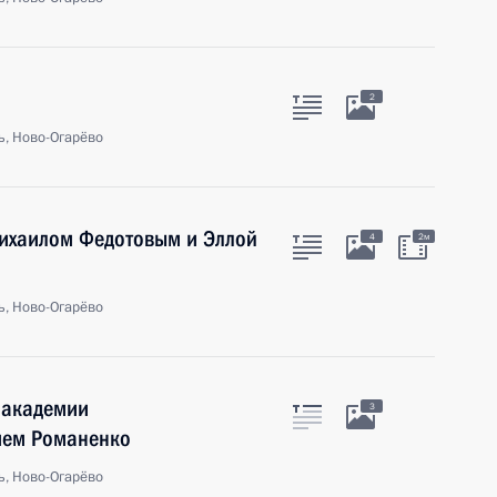
2
ь, Ново-Огарёво
ихаилом Федотовым и Эллой
4
2м
ь, Ново-Огарёво
 академии
3
дием Романенко
ь, Ново-Огарёво