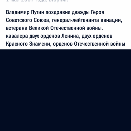
Владимир Путин поздравил дважды Героя
Советского Союза, генерал-лейтенанта авиации,
ветерана Великой Отечественной войны,
кавалера двух орденов Ленина, двух орденов
Красного Знамени, орденов Отечественной войны
I и II степени Виталия Попкова с 85-летием
1 мая 2007 года, 13:00
Владимир Путин поздравил режиссера-
мультипликатора, народного артиста СССР
Федора Хитрука с 90-летием
1 мая 2007 года, 12:30
Владимир Путин поздравил критика