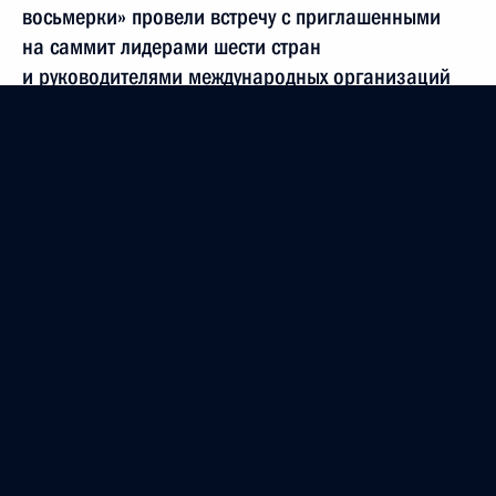
восьмерки» провели встречу с приглашенными
на саммит лидерами шести стран
и руководителями международных организаций
20 июля 2001 года, 23:00
Генуя, Дворец Дориа Спинола
Владимир Путин встретился с Федеральным
канцлером ФРГ Герхардом Шрёдером
20 июля 2001 года, 22:00
Генуя
Владимир Путин принял участие в презентации
Глобального фонда по борьбе со СПИДом,
малярией и туберкулезом
20 июля 2001 года, 20:40