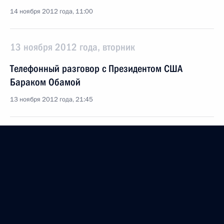
14 ноября 2012 года, 11:00
13 ноября 2012 года, вторник
Телефонный разговор с Президентом США
Бараком Обамой
13 ноября 2012 года, 21:45
Встреча с Президентом Конго Дени Сассу-Нгессо
13 ноября 2012 года, 16:45
Московская область, Ново-Огарёво
Зауру Джибилову посмертно присвоено звание
Героя России