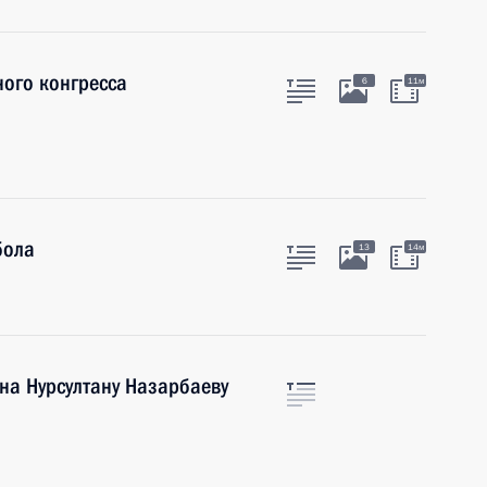
ого конгресса
6
11м
бола
13
14м
на Нурсултану Назарбаеву