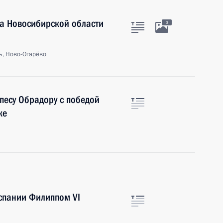
ра Новосибирской области
3
ь, Ново-Огарёво
песу Обрадору с победой
ке
спании Филиппом VI