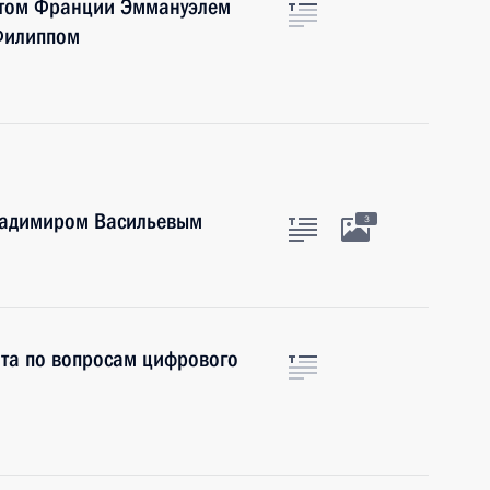
нтом Франции Эммануэлем
Филиппом
Владимиром Васильевым
3
нта по вопросам цифрового