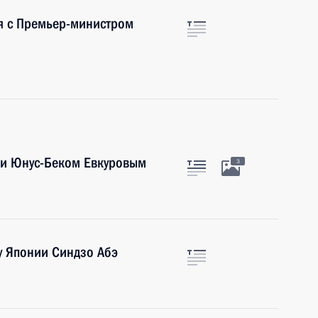
я с Премьер-министром
ии Юнус-Беком Евкуровым
3
 Японии Синдзо Абэ