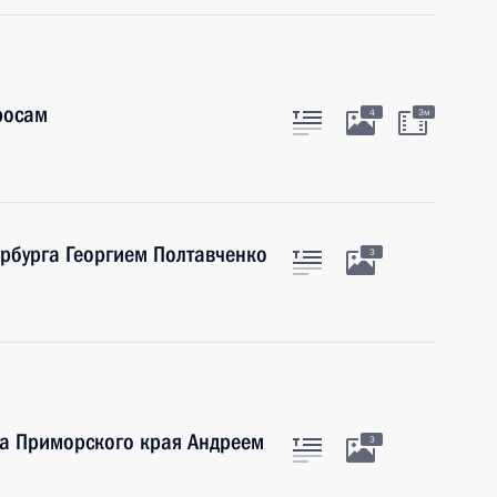
росам
4
3м
ербурга Георгием Полтавченко
3
ра Приморского края Андреем
3