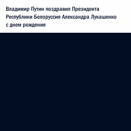
Владимир Путин поздравил Президента
Республики Белоруссия Александра Лукашенко
с днем рождения
30 августа 2002 года, 00:00
Владимир Путин подписал Указ «О повышении
размера стипендий Президента Российской
Федерации студентам и аспирантам
образовательных учреждений высшего
профессионального образования»
30 августа 2002 года, 00:00
29 августа 2002 года, четверг
Владимир Путин дал интервью сибирским СМИ