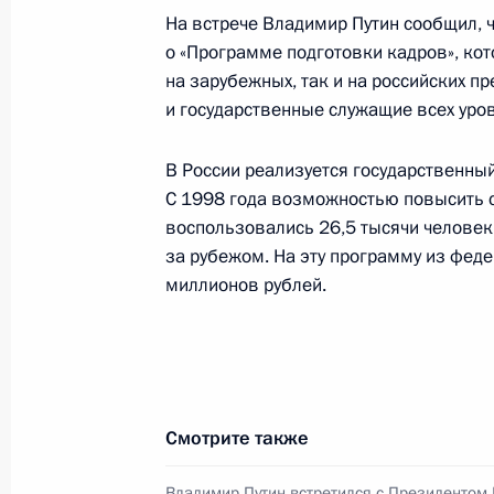
членов Евросоюза российских пре
На встрече Владимир Путин сообщил, 
по жизнеобеспечению Калининградс
о «Программе подготовки кадров», ко
предстоящего расширения ЕС
на зарубежных, так и на российских пр
5 сентября 2002 года, 18:30
и государственные служащие всех уро
В России реализуется государственный
С 1998 года возможностью повысить 
По инициативе японской стороны с
воспользовались 26,5 тысячи человек.
разговор Президента России с Пр
за рубежом. На эту программу из фе
Дзюнъитиро Коидзуми
миллионов рублей.
5 сентября 2002 года, 18:00
Владимир Путин перед отлетом в Со
с Председателем Правительства М
Смотрите также
5 сентября 2002 года, 14:55
Аэропорт «Внук
Владимир Путин встретился с Президентом