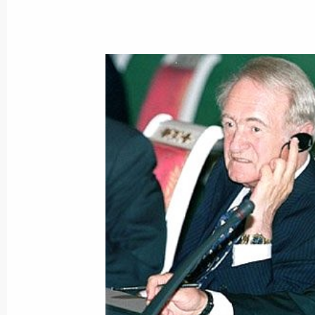
8 сентября 2002 года, воскресенье
Владимир Путин направил приветст
шахматного матча «Сборная Росси
8 сентября 2002 года, 00:00
6 сентября 2002 года, пятница
Состоялся телефонный разговор В
и Президента США Джорджа Буша
6 сентября 2002 года, 16:40