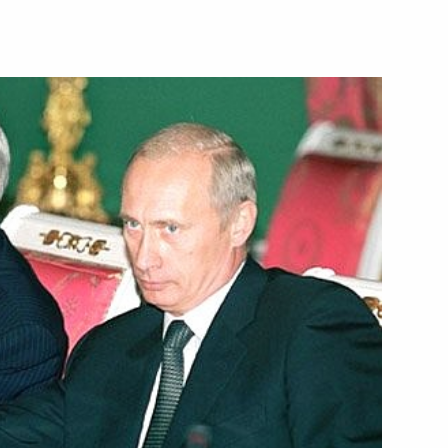
вие участникам и гостям
и против сборной Мира»
ладимира Путина