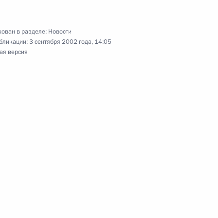
ован в разделе:
Новости
бликации:
3 сентября 2002 года, 14:05
ая версия
ря послание Президенту
ктуальным вопросам
являющееся ответом
обращения грузинского
стром путей сообщения