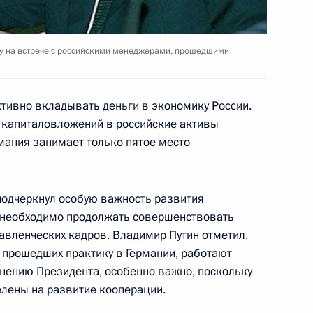
ладимира Путина с Премьер-
и Блэром
у на встрече с российскими менеджерами, прошедшими
тивно вкладывать деньги в экономику России.
ких евреев с праздником Рош
 капиталовложений в российские активы
мания занимает только пятое место
 подчеркнул особую важность развития
 необходимо продолжать совершенствовать
авленческих кадров. Владимир Путин отметил,
, прошедших практику в Германии, работают
нту Польши Александеру
мнению Президента, особенно важно, поскольку
 Валдасу Адамкусу послания
лены на развитие кооперации.
руководителям государств –