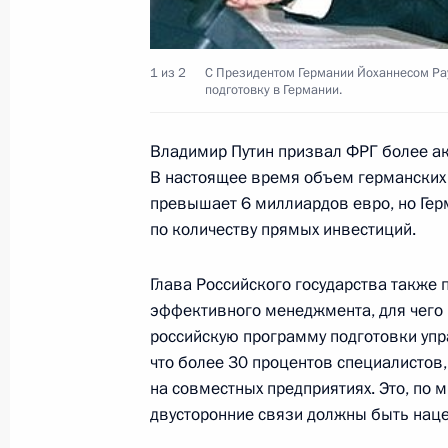
Состоялся телефонный разговор В
министром Великобритании Энтон
1 из 2
С Президентом Германии Йоханнесом Ра
6 сентября 2002 года, 15:15
подготовку в Германии.
Владимир Путин призвал ФРГ более ак
Владимир Путин поздравил российс
В настоящее время объем германских
ха-Шана (Новым годом)
превышает 6 миллиардов евро, но Гер
по количеству прямых инвестиций.
6 сентября 2002 года, 00:00
Глава Российского государства также
эффективного менеджмента, для чего
5 сентября 2002 года, четверг
российскую программу подготовки упр
что более 30 процентов специалистов
Владимир Путин направил Президе
на совместных предприятиях. Это, по 
Квасьневскому и Президенту Литвы
двусторонние связи должны быть наце
с изложением переданных недавно 