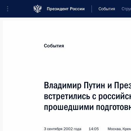
Президент России
События
Стру
Президент
Администрация
Государст
Новости
Стенограммы
Поездки
Те
События
Показа
Владимир Путин и Пре
встретились с россий
9 сентября 2002 года, понедельни
прошедшими подготовк
Владимир Путин встретился с През
Акаевым
9 сентября 2002 года, 16:30
Сочи, Бочаров 
3 сентября 2002 года
14:05
Москва, Кре