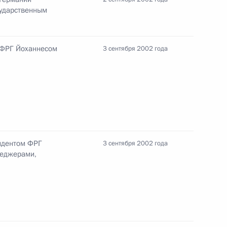
сударственным
с руководителями силовых
 ФРГ Йоханнесом
3 сентября 2002 года
м Совета Федерации Сергеем
1
арственной Думы Геннадием
рческой работы
зидентом ФРГ
3 сентября 2002 года
ие месяцы 2002 года
неджерами,
ние Премьер-министру