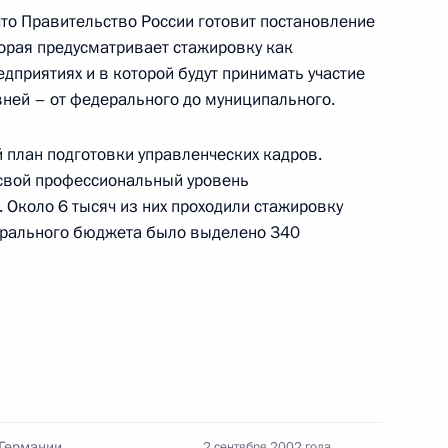
дложений
что Правительство России готовит постановление
кой области в свете
торая предусматривает стажировку как
едприятиях и в которой будут принимать участие
вней – от федерального до муниципального.
 план подготовки управленческих кадров.
свой профессиональный уровень
остоялся телефонный
 Около 6 тысяч из них проходили стажировку
емьер-министром Японии
дерального бюджета было выделено 340
чи провел встречу
1
ихаилом Касьяновым
ово-2»
 Германии
2 сентября 2002 года