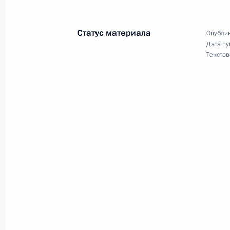
Австралии Джону Говарду
5 сентября 2002 года, 00:00
Статус материала
Опублик
Дата пу
Текстов
Владимир Путин направил 4 сентяб
Грузии Эдуарду Шеварднадзе по а
российско-грузинских отношений, 
на полученные в последнее время 
лидера
5 сентября 2002 года, 00:00
4 сентября 2002 года, среда
Владимир Путин встретился с Мини
Геннадием Фадеевым