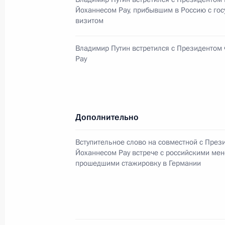
Йоханнесом Рау, прибывшим в Россию с го
визитом
Владимир Путин провел совещание 
ведомств
Владимир Путин встретился с Президентом
Рау
5 сентября 2002 года, 10:50
Ново-Огарево
Президент обсудил с Председателе
Дополнительно
Мироновым и Председателем Госуд
Селезневым приоритеты законотво
Вступительное слово на совместной с Пре
Федерального Собрания в последн
Йоханнесом Рау встрече с российскими ме
прошедшими стажировку в Германии
5 сентября 2002 года, 10:25
Ново-Огарево
Президент России направил посла