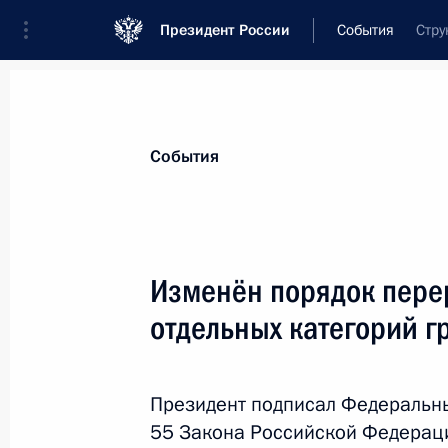
Президент России
События
Стру
Президент
Администрация
Государст
Новости
Стенограммы
Поездки
Те
События
Показа
Изменён порядок пере
отдельных категорий г
Посещение московского детского с
17 декабря 2010 года, 14:00
Москва
Президент подписал Федеральны
55 Закона Российской Федераци