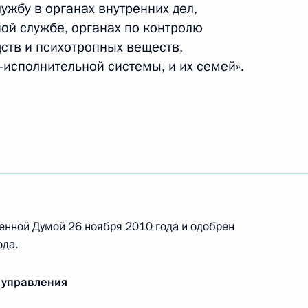
ужбу в органах внутренних дел,
ой службе, органах по контролю
ом Украины Виктором
ств и психотропных веществ,
-исполнительной системы, и их семей».
х по обеспечению
11
енной Думой 26 ноября 2010 года и одобрен
ки Казахстан Нурсултану
ода.
 управления