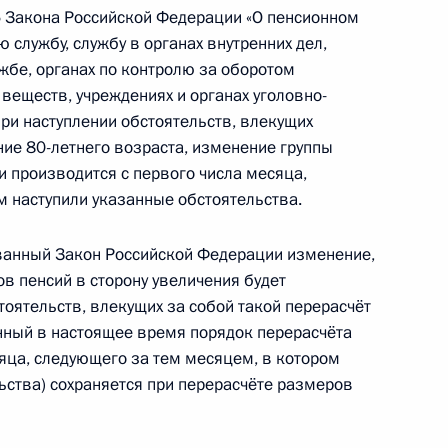
5 Закона Российской Федерации «О пенсионном
 службу, службу в органах внутренних дел,
льному директору ЮНЕСКО
жбе, органах по контролю за оборотом
 веществ, учреждениях и органах уголовно-
при наступлении обстоятельств, влекущих
ие 80-летнего возраста, изменение группы
сии производится с первого числа месяца,
м наступили указанные обстоятельства.
с официальным визитом
анный Закон Российской Федерации изменение,
в пенсий в сторону увеличения будет
тоятельств, влекущих за собой такой перерасчёт
нный в настоящее время порядок перерасчёта
й с Днём рождения
сяца, следующего за тем месяцем, в котором
ьства) сохраняется при перерасчёте размеров