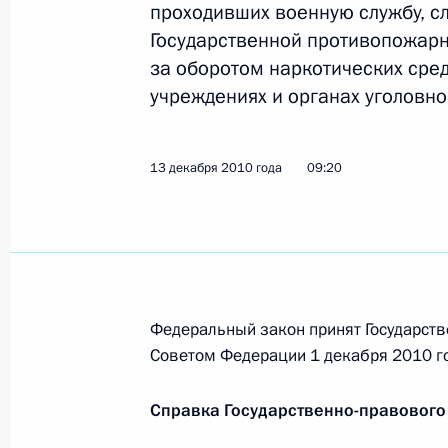
16 декабря 2010 года, четверг
проходивших военную службу, сл
Государственной противопожарн
Телефонный разговор с Президент
за оборотом наркотических сред
Януковичем
учреждениях и органах уголовно
16 декабря 2010 года, 22:00
13 декабря 2010 года
09:20
Совещание о дополнительных мера
правопорядка
16 декабря 2010 года, 15:30
Рязань
Федеральный закон принят Государств
Поздравление Президенту Республи
Советом Федерации 1 декабря 2010 г
Назарбаеву
Справка Государственно-правового
16 декабря 2010 года, 12:15