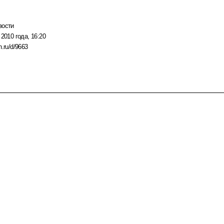
вости
 2010 года, 16:20
n.ru/d/9663