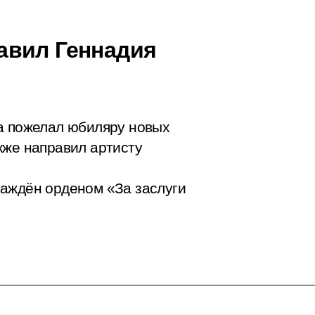
авил Геннадия
а пожелал юбиляру новых
кже направил артисту
раждён орденом «За заслуги