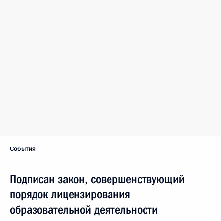
органом, включая представление соискателем лицензии
(лицензиатом) заявления и необходимых документов,
а также между образовательным учреждением или научной
организацией и аккредитационным органом может
осуществляться с использованием электронных средств.
Смотрите также
Федеральный закон №293-ФЗ
8 ноября 2010 года
Темы
Вузы