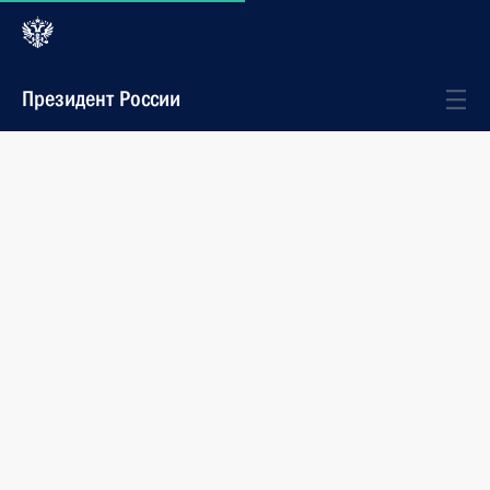
Президент России
Новости
События
Подписан закон, совершенствующий
порядок лицензирования
образовательной деятельности
Президент подписал Федеральный закон
«О внесении изменений в отдельные
законодательные акты Российской Федерации
в связи с совершенствованием контрольно-
надзорных функций и оптимизацией предоставления