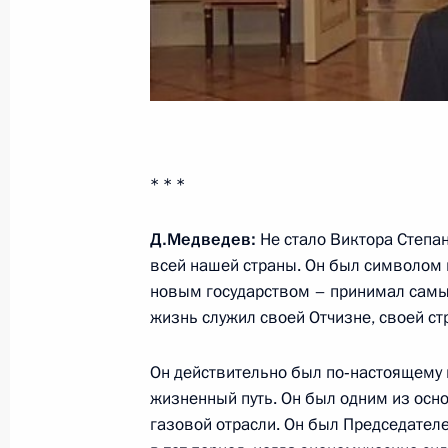
4 ноября 2010 года, 12:20
Владивостоку, Тихвину и Твери при
«Город воинской славы»
4 ноября 2010 года, 10:30
* * *
Д.Медведев:
Не стало Виктора Степа
всей нашей страны. Он был символом 
3 ноября 2010 года, среда
новым государством – принимал самы
Внесено изменение в закон «О во
жизнь служил своей Отчизне, своей ст
3 ноября 2010 года, 20:40
Он действительно был по‑настоящему
жизненный путь. Он был одним из осно
газовой отрасли. Он был Председател
Телефонный разговор с Президент