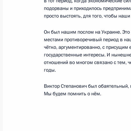
в тот период, когда экономические си
Карзаем
подорваны и приходилось предпринима
просто выстоять, для того, чтобы наш
3 ноября 2010 года, 20:00
Он был нашим послом на Украине. Это
местами противоречивый период в наш
«Не стало Виктора Степановича Ч
чётко, аргументированно, с присущим
утрата для всей нашей страны»
государственные интересы. И нынешне
3 ноября 2010 года, 18:00
отношений во многом связано с тем, 
годы.
Виктор Степанович был обаятельный, 
Встреча с Генеральным секретарё
Мы будем помнить о нём.
Расмуссеном
3 ноября 2010 года, 17:00
Москва, Кремль