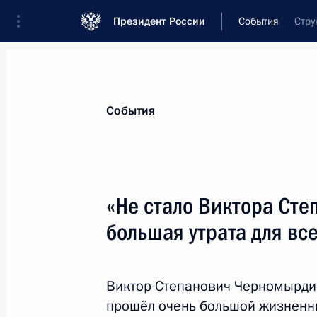
Президент России
События
Стру
Президент
Администрация
Государст
Новости
Стенограммы
Поездки
Те
События
Показа
«Не стало Виктора Ст
большая утрата для вс
Послание Премьер-министру Япони
4 ноября 2010 года, 14:40
Виктор Степанович Черномырди
прошёл очень большой жизненны