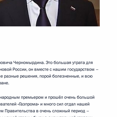
своено почётное звание
новича Черномырдина. Это большая утрата для
новой России, он вместе с нашим государством –
е разные решения, порой болезненные, и всю
енном положении»
ране.
 народным премьером и прошёл очень большой
вателей «Газпрома» и много сил отдал нашей
ем Правительства в очень сложный период –
ом Афганистана Хамидом