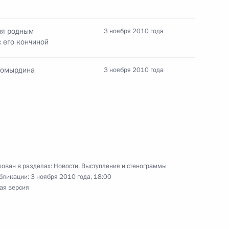
тора Черномырдина
ия родным
3 ноября 2010 года
 его кончиной
 бен Халифой Аль-Тани
2
номырдина
3 ноября 2010 года
ехнологиям
1
8м
ован в разделах:
Новости
,
Выступления и стенограммы
бликации:
3 ноября 2010 года, 18:00
ая версия
езнования родным и близким
го кончиной