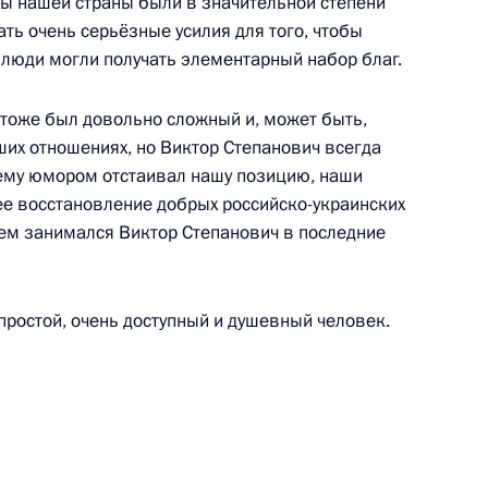
лы нашей страны были в значительной степени
ть очень серьёзные усилия для того, чтобы
и люди могли получать элементарный набор благ.
 тоже был довольно сложный и, может быть,
их отношениях, но Виктор Степанович всегда
ерномырдина. Это большая
2м
 ему юмором отстаивал нашу позицию, наши
е восстановление добрых российско-украинских
чем занимался Виктор Степанович в последние
простой, очень доступный и душевный человек.
м НАТО Андерсом Фогом
1