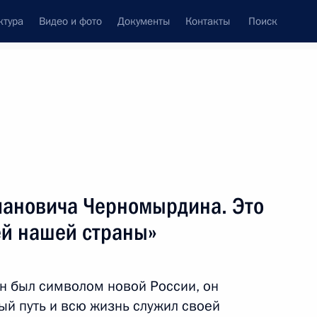
ктура
Видео и фото
Документы
Контакты
Поиск
венный Совет
Совет Безопасности
Комиссии и советы
леграммы
Сведения о Президенте
ноябрь, 2010
ть следующие материалы
епановича Черномырдина. Это
ей нашей страны»
и Наото Кану
н был символом новой России, он
й путь и всю жизнь служил своей