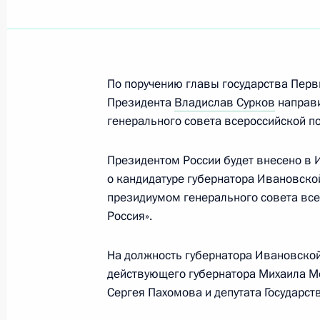
Российско-венесуэльские перегово
15 октября 2010 года, 16:00
Москва, Кремл
По поручению главы государства Пер
Президента
Владислав Сурков
направи
14 октября 2010 года, четверг
генерального совета всероссийской по
Встреча с Президентом Венесуэлы 
Президентом России будет внесено в
14 октября 2010 года, 20:40
Московская обл
о кандидатуре губернатора Ивановско
президиумом генерального совета все
Россия».
Система социального обслуживания
государства
На должность губернатора Ивановско
действующего губернатора Михаила М
14 октября 2010 года, 16:30
Московская обл
Сергея Пахомова и депутата Государс