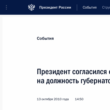
Президент России
События
Стру
Президент
Администрация
Государст
Новости
Стенограммы
Поездки
Те
События
Показа
Президент согласился 
на должность губернат
Встреча с членами консультативно
развития центра «Сколково»
15 октября 2010 года, 18:30
Московская обл
13 октября 2010 года
14:50