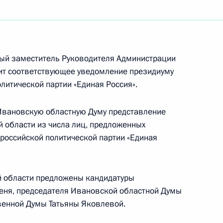
ры
10
ь
вый заместитель Руководителя Администрации
т соответствующее уведомление президиуму
литической партии «Единая Россия».
Уго Чавесом
3
 Ивановскую областную Думу представление
асть, Горки
й области из числа лиц, предложенных
российской политической партии «Единая
 требует особого внимания
8
й области предложены кандидатуры
еня, председателя Ивановской областной Думы
асть, Горки
твенной Думы Татьяны Яковлевой.