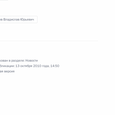
речи с лауреатами конкурса
ов Владислав Юрьевич
ован в разделе:
Новости
бликации:
13 октября 2010 года, 14:50
рального университета имени
ая версия
адской области Николаем
1