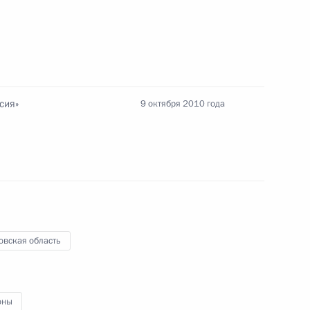
ллигенции государств –
4
12м
сия»
9 октября 2010 года
яну Пиньере в связи
 по спасению горняков шахты
овская область
ечи с деятелями российского
оны