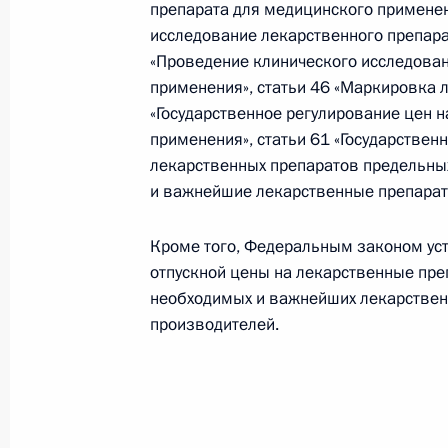
препарата для медицинского применен
исследование лекарственного препара
V Форум творческой и научной инте
«Проведение клинического исследован
участников СНГ
применения», статьи 46 «Маркировка л
«Государственное регулирование цен 
14 октября 2010 года, 14:30
Москва
применения», статьи 61 «Государстве
лекарственных препаратов предельны
и важнейшие лекарственные препараты
Послание Президенту Чили Себасть
с успешным завершением операции
Кроме того, Федеральным законом ус
Сан-Хосе
отпускной цены на лекарственные пр
необходимых и важнейших лекарствен
14 октября 2010 года, 11:20
производителей.
Перечень поручений по итогам встр
театрального искусства