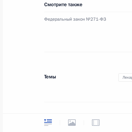
14 октября 2010 года, 11:10
Смотрите также
Федеральный закон №271-ФЗ
Перечень поручений по итогам вст
«Учитель года России – 2010»
14 октября 2010 года, 11:00
13 октября 2010 года, среда
Темы
Лека
Указ о создании Балтийского феде
Иммануила Канта
13 октября 2010 года, 18:30
Статус материала
Опублик
Встреча с губернатором Калинингр
Дата пу