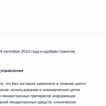
посетит Туркменистан
т представлена в Мосгордуму
2
7м
24 сентября 2010 года и одобрен Советом
а Москвы
асть, Горки
 управления
, что без согласия заявителя в течение шести
го научного совета Фонда
7
шение, использование в коммерческих целях
ии лекарственных препаратов информации
асть, Горки
аний лекарственных средств, клинических