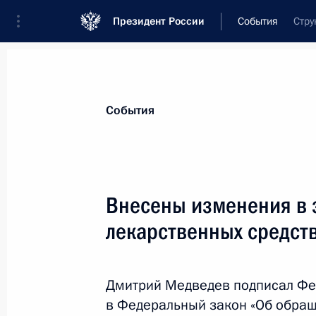
Президент России
События
Стру
Президент
Администрация
Государст
Новости
Стенограммы
Поездки
Те
События
Показа
Внесены изменения в 
лекарственных средст
Поручение об оказании мер подде
от наводнения в Краснодарском кр
16 октября 2010 года, 12:30
Дмитрий Медведев подписал Фе
в Федеральный закон «Об обращ