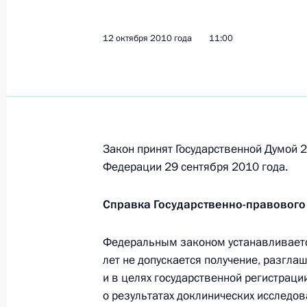
21–22 октября Дмитрий Медведев 
12 октября 2010 года
11:00
16 октября 2010 года, 09:00
15 октября 2010 года, пятница
Кандидатура Сергея Собянина буде
Закон принят Государственной Думой 
для наделения полномочиями мэр
Федерации 29 сентября 2010 года.
15 октября 2010 года, 19:15
Московская обл
Справка Государственно-правового
Федеральным законом устанавливается
Встреча с членами консультативно
лет не допускается получение, разгла
развития центра «Сколково»
и в целях государственной регистрац
15 октября 2010 года, 18:30
Московская обл
о результатах доклинических исследов