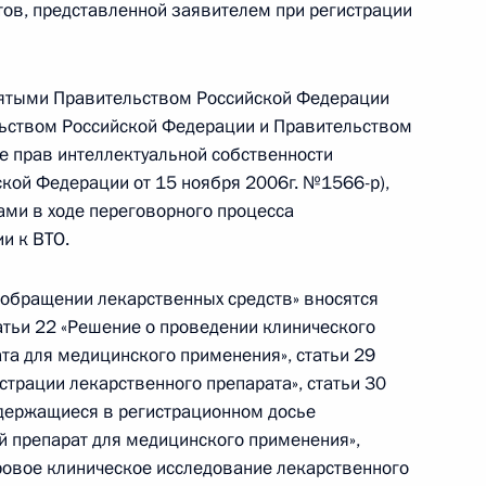
ов, представленной заявителем при регистрации
ры
10
зятыми Правительством Российской Федерации
ь
ьством Российской Федерации и Правительством
е прав интеллектуальной собственности
кой Федерации от 15 ноября 2006г. №1566-р),
ами в ходе переговорного процесса
и к ВТО.
Уго Чавесом
3
асть, Горки
 обращении лекарственных средств» вносятся
тьи 22 «Решение о проведении клинического
та для медицинского применения», статьи 29
страции лекарственного препарата», статьи 30
 требует особого внимания
8
одержащиеся в регистрационном досье
 препарат для медицинского применения»,
асть, Горки
ровое клиническое исследование лекарственного