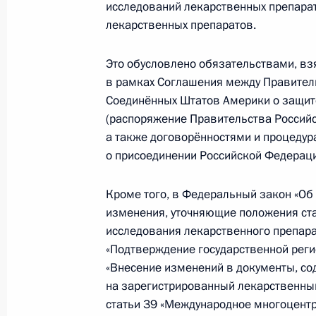
исследований лекарственных препарат
лекарственных препаратов.
Российско-венесуэльские перегово
Это обусловлено обязательствами, в
15 октября 2010 года, 16:00
Москва, Кремл
в рамках Соглашения между Правител
Соединённых Штатов Америки о защит
(распоряжение Правительства Российс
14 октября 2010 года, четверг
а также договорённостями и процедур
о присоединении Российской Федераци
Встреча с Президентом Венесуэлы 
14 октября 2010 года, 20:40
Московская обл
Кроме того, в Федеральный закон «Об
изменения, уточняющие положения ста
исследования лекарственного препара
«Подтверждение государственной реги
Система социального обслуживания
«Внесение изменений в документы, с
государства
на зарегистрированный лекарственный
14 октября 2010 года, 16:30
Московская обл
статьи 39 «Международное многоцент