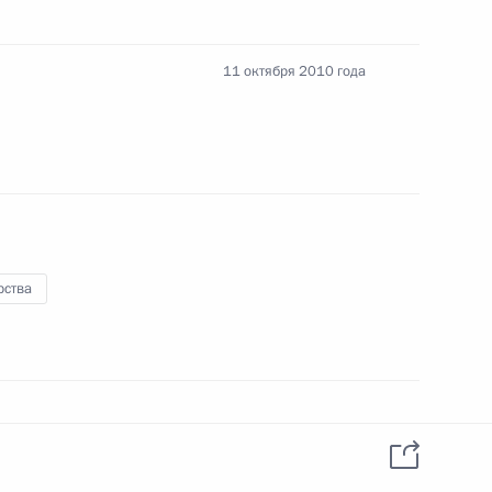
11 октября 2010 года
речи с лауреатами конкурса
рства
рального университета имени
ован в разделах:
Новости
,
Документы
адской области Николаем
бликации:
12 октября 2010 года, 11:00
1