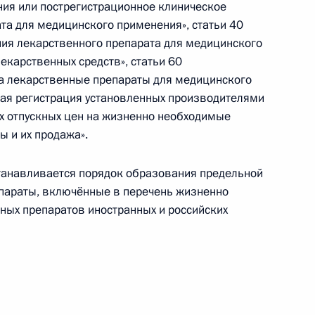
ия или пострегистрационное клиническое
та для медицинского применения», статьи 40
ллигенции государств –
ия лекарственного препарата для медицинского
4
12м
екарственных средств», статьи 60
на лекарственные препараты для медицинского
нная регистрация установленных производителями
х отпускных цен на жизненно необходимые
 и их продажа».
яну Пиньере в связи
 по спасению горняков шахты
танавливается порядок образования предельной
епараты, включённые в перечень жизненно
ных препаратов иностранных и российских
ечи с деятелями российского