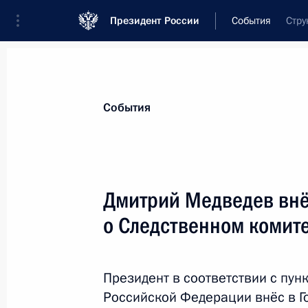
Президент России
События
Стру
Президент
Администрация
Государст
Новости
Стенограммы
Поездки
Те
События
Показа
Дмитрий Медведев внё
о Следственном комит
Встреча с председателем правлени
Борисом Ковальчуком
30 сентября 2010 года, 16:00
Московская об
Президент в соответствии с пунк
Российской Федерации внёс в Г