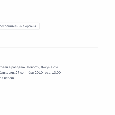
й выставке «ЭКСПО-2010»
17
оохранительные органы
конодательные акты в связи
нном центре «Сколково»
ован в разделах:
Новости
,
Документы
бликации:
27 сентября 2010 года, 13:00
ая версия
 об инновационном центре