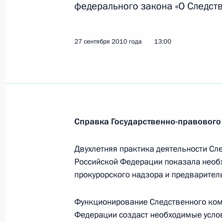
федерального закона «О Следст
Поздравление Президенту Республи
30 сентября 2010 года, 13:30
27 сентября 2010 года
13:00
Поздравление Президенту Республ
30 сентября 2010 года, 13:20
Справка Государственно-правового
Поздравление художественному рук
Двухлетняя практика деятельности Сл
Юрию Любимову
Российской Федерации показала необ
30 сентября 2010 года, 10:00
прокурорского надзора и предварител
Функционирование Следственного ком
Федерации создаст необходимые усло
Поздравление актрисе Вере Васил