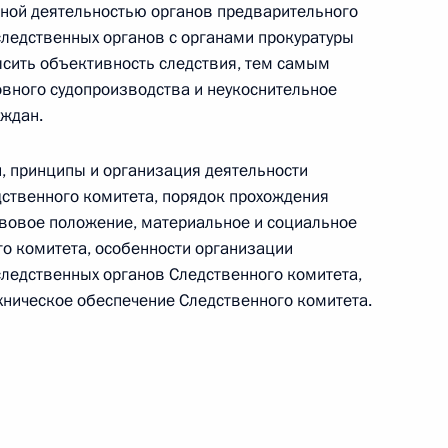
ьной деятельностью органов предварительного
следственных органов с органами прокуратуры
сить объективность следствия, тем самым
овного судопроизводства и неукоснительное
аждан.
том Польши Брониславом
, принципы и организация деятельности
дственного комитета, порядок прохождения
вовое положение, материальное и социальное
о комитета, особенности организации
следственных органов Следственного комитета,
хническое обеспечение Следственного комитета.
тии газопровода на Камчатке
7
2м
к-Камчатский