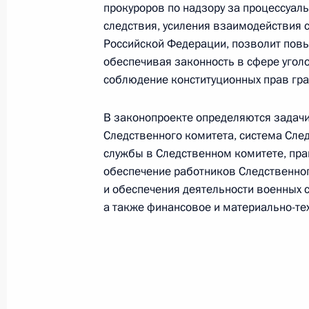
прокуроров по надзору за процессуал
30 сентября 2010 года, 09:30
следствия, усиления взаимодействия 
Российской Федерации, позволит повы
обеспечивая законность в сфере угол
соблюдение конституционных прав гр
29 сентября 2010 года, среда
Телефонный разговор с Президен
В законопроекте определяются задачи
Коморовским
Следственного комитета, система Сле
службы в Следственном комитете, пра
29 сентября 2010 года, 12:50
обеспечение работников Следственног
и обеспечения деятельности военных 
а также финансовое и материально-те
Президент принял участие в откры
29 сентября 2010 года, 08:30
Петропавловс
28 сентября 2010 года, вторник