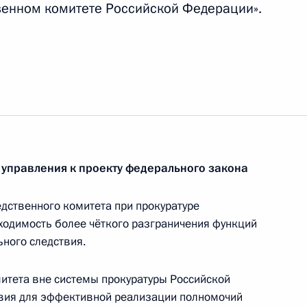
венном комитете Российской Федерации».
ки Корея Ли Мён Баку
ики Абхазии Сергею Багапшу
 управления к проекту федерального закона
оводителю Театра на Таганке
едственного комитета при прокуратуре
ходимость более чёткого разграничения функций
ьного следствия.
итета вне системы прокуратуры Российской
вия для эффективной реализации полномочий
ьевой