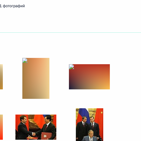
1 фотографий
андидатур на должность
я компании «ИНТЕР РАО ЕЭС»
1
ласть, Горки
ки Корея Ли Мён Баку