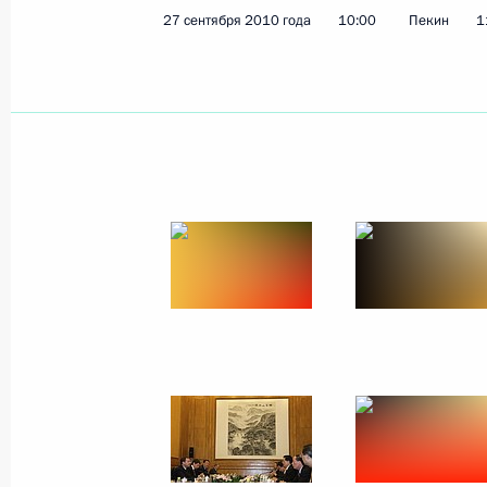
27 сентября 2010 года
10:00
Пекин
1
Президент согласился со списком к
губернатора Тюменской области
30 сентября 2010 года, 17:50
Встреча с председателем правлени
Борисом Ковальчуком
30 сентября 2010 года, 16:00
Московская об
Поздравление Президенту Республи
30 сентября 2010 года, 13:30