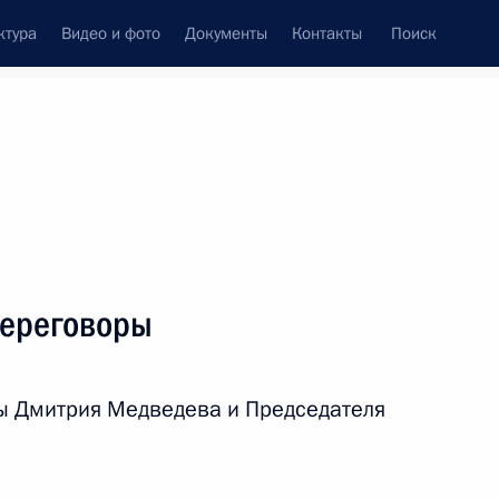
ктура
Видео и фото
Документы
Контакты
Поиск
венный Совет
Совет Безопасности
Комиссии и советы
леграммы
Сведения о Президенте
сентябрь, 2010
ть следующие материалы
переговоры
андидатур на должность
ы Дмитрия Медведева и Председателя