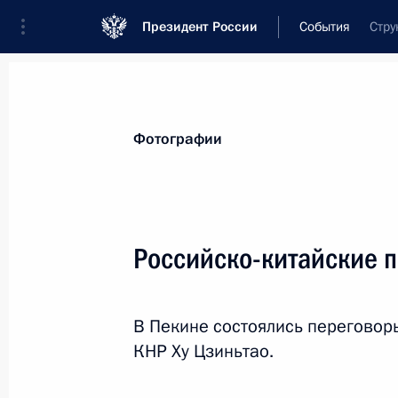
Президент России
События
Стру
Президент
Администрация
Государст
Новости
Стенограммы
Поездки
Те
Фотографии
Показа
Российско-китайские 
Президент согласился со списком к
Главы Республики Мордовии
В Пекине состоялись переговор
30 сентября 2010 года, 18:00
КНР Ху Цзиньтао.