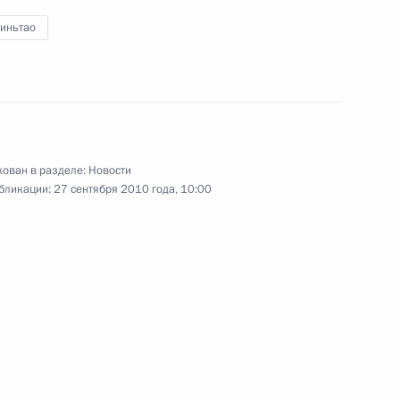
том Польши Брониславом
зиньтао
тии газопровода на Камчатке
7
2м
ован в разделе:
Новости
к-Камчатский
бликации:
27 сентября 2010 года, 10:00
й выставке «ЭКСПО-2010»
17