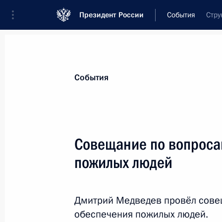
Президент России
События
Стру
Президент
Администрация
Государст
Новости
Стенограммы
Поездки
Те
События
Показа
Совещание по вопроса
пожилых людей
Указ «Вопросы Следственного ком
27 сентября 2010 года, 12:50
Дмитрий Медведев провёл сове
обеспечения пожилых людей.