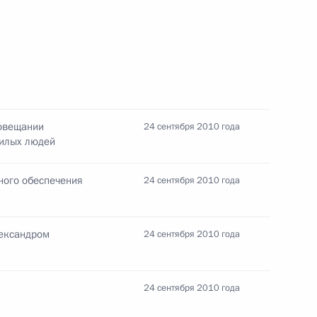
минь Жибао»
еатрального искусства
2
совещании
24 сентября 2010 года
жилых людей
ласть, Горки
ного обеспечения
24 сентября 2010 года
лександром
24 сентября 2010 года
го обеспечения пожилых
14
29м
24 сентября 2010 года