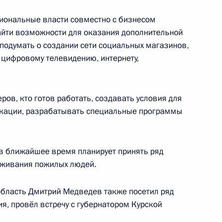
ье
иональные власти совместно с бизнесом
 иностранных языков
3
йти возможности для оказания дополнительной
подумать о создании сети социальных магазинов,
 цифровому телевидению, интернету,
ми ветеранами Второй
15
5м
ров, кто готов работать, создавать условия для
икации, разрабатывать специальные программы
 в ближайшее время планирует принять ряд
аксаковой
уживания пожилых людей.
область Дмитрий Медведев также посетил ряд
я, провёл встречу с губернатором Курской