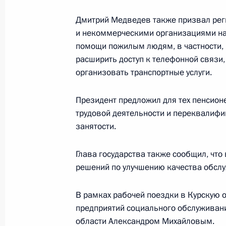
26 сентября 2010 года, воскресен
Дмитрий Медведев также призвал рег
Посещение Даляньского института
и некоммерческими организациями на
26 сентября 2010 года, 16:00
Китай, Далянь
помощи пожилым людям, в частности, 
расширить доступ к телефонной связи,
организовать транспортные услуги.
Встреча с российскими и китайски
мировой войны
Президент предложил для тех пенсионе
трудовой деятельности и переквалиф
26 сентября 2010 года, 13:00
Китай, Далянь
занятости.
Глава государства также сообщил, что
Поздравление актрисе Людмиле М
решений по улучшению качества обсл
26 сентября 2010 года, 12:30
В рамках рабочей поездки в Курскую 
предприятий социального обслуживани
области Александром Михайловым.