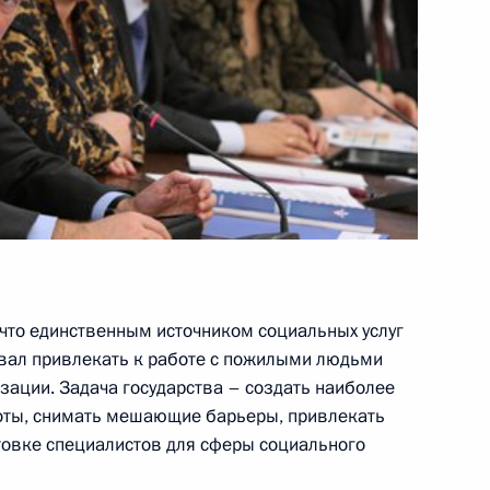
11
«Об освобождении
жность сотрудников органов
 что единственным источником социальных услуг
ции»
звал привлекать к работе с пожилыми людьми
зации. Задача государства – создать наиболее
боты, снимать мешающие барьеры, привлекать
товке специалистов для сферы социального