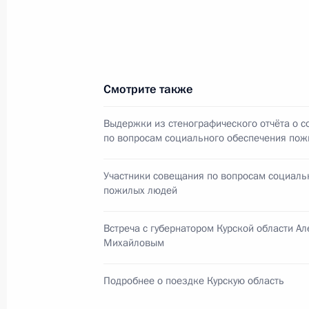
Интервью китайской газете «Жэнь
26 сентября 2010 года, 01:00
25 сентября 2010 года, суббота
Смотрите также
Встреча с деятелями российского т
Выдержки из стенографического отчёта о 
по вопросам социального обеспечения по
25 сентября 2010 года, 16:30
Московская об
Участники совещания по вопросам социаль
пожилых людей
24 сентября 2010 года, пятница
Встреча с губернатором Курской области А
Совещание по вопросам социально
Михайловым
людей
24 сентября 2010 года, 15:50
Курск
Подробнее о поездке Курскую область