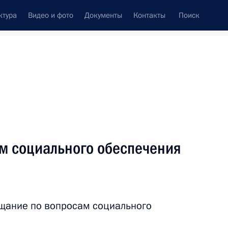
ктура
Видео и фото
Документы
Контакты
Поиск
венный Совет
Совет Безопасности
Комиссии и советы
леграммы
Сведения о Президенте
сентябрь, 2010
ть следующие материалы
м социального обеспечения
итета Российской Федерации»
щание по вопросам социального