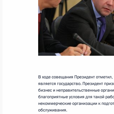
«ЭКСПО-2010»
27 сентября 2010 года, 11:00
Российско-китайские переговоры
27 сентября 2010 года, 10:00
Пекин
Дмитрий Медведев подписал Указ 
от должности и назначении на дол
В ходе совещания Президент отметил,
внутренних дел Российской Федера
является государство. Президент при
бизнес и неправительственные органи
27 сентября 2010 года, 10:00
благоприятные условия для такой ра
некоммерческие организации к подго
обслуживания.