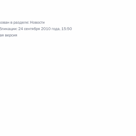
ован в разделе:
Новости
ой партии «Ар-Намыс»
1
бликации:
24 сентября 2010 года, 15:50
ая версия
ласть, Горки
 по модернизации
омики России
анам атомной