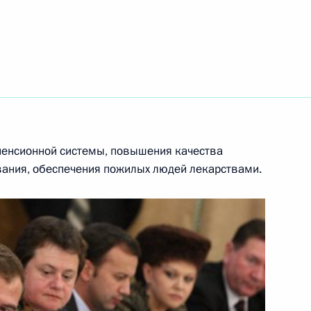
ного совета Китая Вэнь
2
роект, направленный
туционного судопроизводства
енсионной системы, повышения качества
вания, обеспечения пожилых людей лекарствами.
и Брониславу Коморовскому
тникам выставки