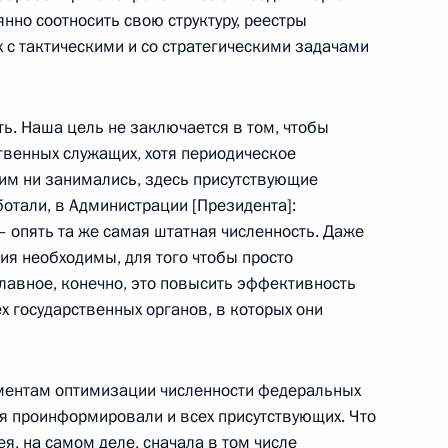
нно соотносить свою структуру, реестры
 с тактическими и со стратегическими задачами
авоохранения и социального
1
ь. Наша цель не заключается в том, чтобы
твенных служащих, хотя периодическое
ласть, Горки
им ни занимались, здесь присутствующие
отали, в Администрации [Президента]:
– опять та же самая штатная численность. Даже
ии численности
6
6м
ия необходимы, для того чтобы просто
главное, конечно, это повысить эффективность
х государственных органов, в которых они
ласть, Горки
ментам оптимизации численности федеральных
ии Генеральной конференции
ня проинформировали и всех присутствующих. Что
ея, на самом деле, сначала в том числе