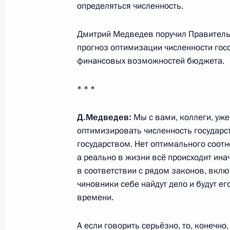
определяться численность.
Дмитрий Медведев поручил Правитель
Совещание по финансовой устойч
прогноз оптимизации численности гос
комплекса
финансовых возможностей бюджета.
21 сентября 2010 года, 17:00
Московская об
* * *
Дмитрий Медведев внёс на рассмо
Д.Медведев:
Мы с вами, коллеги, уж
(Парламента) Калмыкии кандидатур
оптимизировать численность государст
наделения его полномочиями глав
государством. Нет оптимального соотн
а реально в жизни всё происходит инач
21 сентября 2010 года, 11:00
в соответствии с рядом законов, вкл
чиновники себе найдут дело и будут его
времени.
Поздравление с Днём независимос
А если говорить серьёзно, то, конечно
21 сентября 2010 года, 10:30