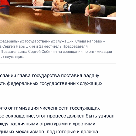
ду Тумани Туре с 50-й
сти страны
федеральных государственных служащих. Слева направо –
а Сергей Нарышкин и Заместитель Председателя
 Правительства Сергей Собянин на совещании по оптимизации
ых служащих.
кому и Коломенскому
слании глава государства поставил задачу
ость федеральных государственных служащих
 что оптимизация численности госслужащих
ое сокращение, этот процесс должен быть увязан
ом Казахстана
жду различными структурами и уровнями
одимых механизмов, под которые и должна