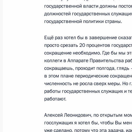
20 сентября 2010 года, 17:00
государственной власти должны постоя
должностей государственных служащих
государственной политики страны.
Рабочая встреча с Министром здр
развития Татьяной Голиковой
Ещё раз хотел бы в завершение сказат
просто срезать 20 процентов государс
20 сентября 2010 года, 16:30
Московская об
сокращение необходимо. Где бы мы эт
коллеги в Аппарате Правительства раб
сокращаешь, проходит полгода, глядь 
Совещание по вопросам оптимизац
в этом плане периодические сокращен
государственных служащих
численность не росла сверх меры. Но 
работы государственных служащих и те
20 сентября 2010 года, 14:00
Московская об
работают.
Алексей Леонидович, по открытым мо
Приветствие участникам 54-й сесс
госслужащих я хотел бы, чтобы Вы ме
МАГАТЭ
уже сделано, потому что эта задача, ид