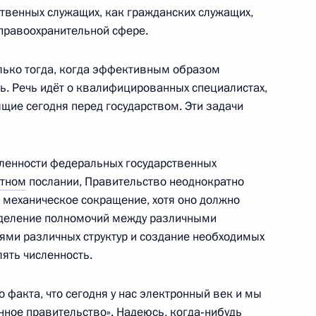
рственных служащих, как гражданских служащих,
 правоохранительной сфере.
ов на освещение участия
лько тогда, когда эффективным образом
С
ь. Речь идёт о квалифицированных специалистах,
щие сегодня перед государством. Эти задачи
сленности федеральных государственных
ещания по лесному хозяйству
тном
послании, Правительство неоднократно
о механическое сокращение, хотя оно должно
ределение полномочий между различными
ями различных структур и создание необходимых
«О военно-административном
лять численность.
 факта, что сегодня у нас электронный век и мы
нное правительство». Надеюсь, когда‑нибудь