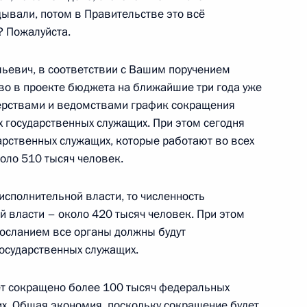
дывали, потом в Правительстве это всё
? Пожалуйста.
евич, в соответствии с Вашим поручением
а Безопасности
о в проекте бюджета на ближайшие три года уже
терствами и ведомствами график сокращения
 государственных служащих. При этом сегодня
рственных служащих, которые работают во всех
коло 510 тысяч человек.
ру Василия Юрченко для
исполнительной власти, то численность
рнатора Новосибирской
й власти – около 420 тысяч человек. При этом
осланием все органы должны будут
осударственных служащих.
дет сокращено более 100 тысяч федеральных
х. Общая экономия, поскольку сокращение будет