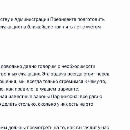
ству и Администрации Президента подготовить
ивости агропромышленного
1
служащих на ближайшие три-пять лет с учётом
ласть, Горки
трение Народного Хурала
е довольно давно говорим о необходимости
у Алексея Орлова для
венных служащих. Эта задача всегда стоит перед
ы республики
ошения, мы всегда только стремимся к чему‑то,
е, как правило, в худшем варианте,
ючая известные законы Паркинсона: всё равно
 делать столько, сколько у них есть на это
ти Армении
, мы должны посмотреть на то, как выглядит у нас