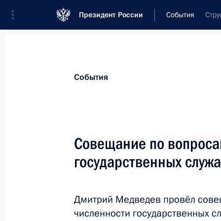
Президент России
События
Стру
Президент
Администрация
Государст
Новости
Стенограммы
Поездки
Те
События
Показа
Совещание по вопроса
государственных служ
Поздравление работникам и ветер
промышленности
22 сентября 2010 года, 19:00
Дмитрий Медведев провёл сове
численности государственных с