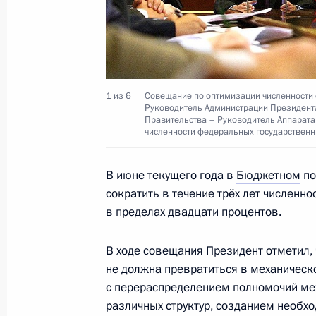
Поздравление Президенту Мали Ама
годовщиной обретения независимо
22 сентября 2010 года, 14:40
1 из 6
Совещание по оптимизации численности 
Руководитель Администрации Президент
Правительства – Руководитель Аппарата
численности федеральных государственн
Поздравление митрополиту Крутиц
Ювеналию с 75-летием
В июне текущего года в
Бюджетном
по
22 сентября 2010 года, 10:00
сократить в течение трёх лет численн
в пределах двадцати процентов.
21 сентября 2010 года, вторник
В ходе совещания Президент отметил,
не должна превратиться в механическ
Телефонный разговор с Президент
с перераспределением полномочий ме
21 сентября 2010 года, 18:20
различных структур, созданием необх