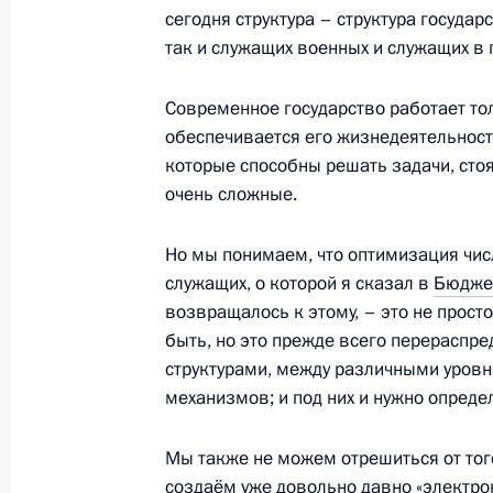
сегодня структура – структура госуда
так и служащих военных и служащих в
Объявлена аккредитация журналист
Современное государство работает то
Дмитрия Медведева в саммите АТЭ
обеспечивается его жизнедеятельност
21 сентября 2010 года, 10:00
которые способны решать задачи, стоя
очень сложные.
Но мы понимаем, что оптимизация чи
Перечень поручений по итогам сов
служащих, о которой я сказал в
Бюдже
21 сентября 2010 года, 09:00
возвращалось к этому, – это не прост
быть, но это прежде всего перерасп
структурами, между различными уровн
Дмитрий Медведев подписал Указ 
механизмов; и под них и нужно опреде
делении Российской Федерации»
Мы также не можем отрешиться от того
21 сентября 2010 года, 08:30
создаём уже довольно давно «электро