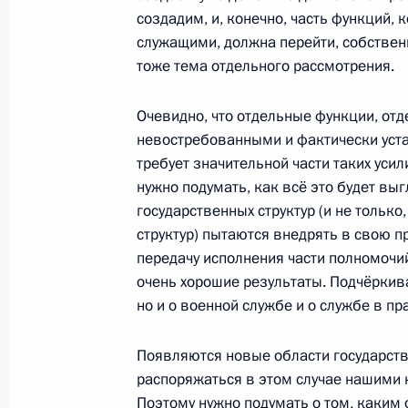
создадим, и, конечно, часть функций,
служащими, должна перейти, собственн
20 сентября 2010 года, понедельн
тоже тема отдельного рассмотрения.
Президент совершит официальный 
Очевидно, что отдельные функции, от
20 сентября 2010 года, 22:40
невостребованными и фактически уст
требует значительной части таких уси
нужно подумать, как всё это будет выгл
государственных структур (и не только,
Рабочая встреча с полномочным п
структур) пытаются внедрять в свою п
в Южном федеральном округе Вла
передачу исполнения части полномочий
20 сентября 2010 года, 18:00
Московская об
очень хорошие результаты. Подчёркива
но и о военной службе и о службе в пр
Поздравление Президенту Республ
Появляются новые области государств
Кокойты
распоряжаться в этом случае нашими 
Поэтому нужно подумать о том, каким