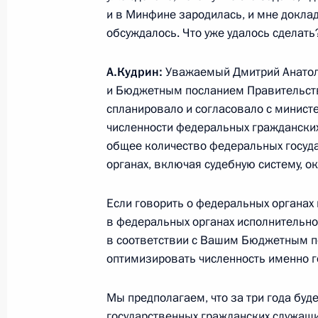
20 сентября 2010 года, 13:20
и в Минфине зародилась, и мне докла
обсуждалось. Что уже удалось сделать
А.Кудрин:
Уважаемый Дмитрий Анатоль
Внесены изменения в состав Совет
и Бюджетным посланием Правительств
20 сентября 2010 года, 11:00
спланировало и согласовало с минис
численности федеральных гражданских
общее количество федеральных госуда
18 сентября 2010 года, суббота
органах, включая судебную систему, о
Дмитрий Медведев внёс кандидату
Если говорить о федеральных органах 
наделения его полномочиями губе
в федеральных органах исполнительно
области
в соответствии с Вашим Бюджетным п
оптимизировать численность именно г
18 сентября 2010 года, 19:20
Мы предполагаем, что за три года бу
государственных гражданских служащи