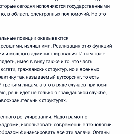
 которые сегодня исполняются государственными
о, в область электронных полномочий. Но это
ик
визит в Китай
дельные позиции оказываются
аревшими, излишними. Реализация этих функций
лий и мощного администрирования. И нам тоже
ядеть, имея в виду также и то, что часть
 кстати, гражданских структур, но и военных
редставителем Президента
1
рактику так называемый аутсорсинг, то есть
димиром Устиновым
 третьим лицам, а это в ряде случаев приносит
ласть, Горки
ю, речь идёт не только о гражданской службе,
авоохранительных структурах.
ики Южная Осетия Эдуарду
енного регулирования. Надо грамотно
кадрами, использовать современные технологии.
 образом финансировать все эти задачи. Органы