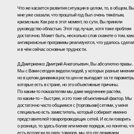
Что же касается развития ситуации в целом, то, в общем, В
мне уже сказали, что прошлый год был очень тяжёлым,
кризисным. Как раз в этот момент, по сути, Вы приняли
руководство областью. Этот год лучше, хотя тоже проблем
достаточно. Может быть, несколько слов скажете о том, как
антикризисные программы реализуются, что удалось сдела
и в чём сейчас основные трудности.
Д.Дмитриенко
:
Дмитрий Анатольевич, Вы абсолютно правы.
Мы с Вами сегодня видели людей, у которых разные мнения
но в целом динамика роста цен не выпадает за те параметры
которые есть в стране, но это объективные причины.
По каким‑то показателям мы даже медленнее растём,
по каким‑то – быстрее, и это тоже объективный фактор. Мы
достаточно часто общаемся с [торговыми] сетями, у меня
специально есть заместитель, который собирает именно
представителей товаропроводящих сетей. И если говорить
о рознице, то здесь более или менее порядок, но понятно, чт
есть всплески по ряду товаров, мы это отслеживаем