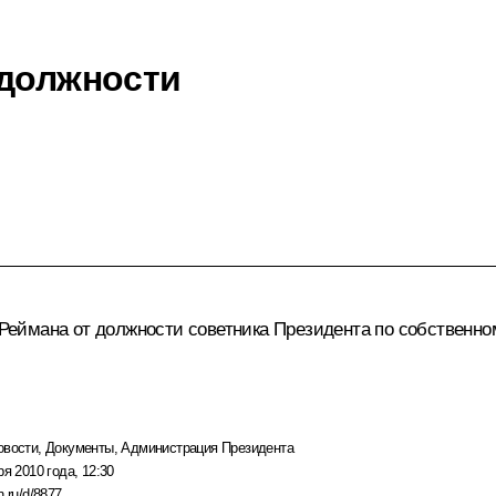
 должности
 Реймана
от должности советника Президента по собственно
овости
,
Документы
,
Администрация Президента
ря 2010 года, 12:30
n.ru/d/8877