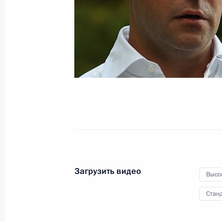
«О регулировании внутреннего
продовольственного рынка»
2 сентября 2010 года
Видео, 16 мин.
Загрузить видео
Высо
Станд
Стенографический отчёт