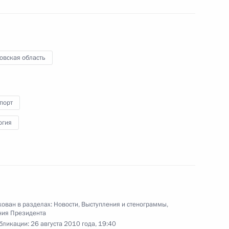
юношеской олимпийской
сборной России
30 августа 2010 года
Видео, 5 мин.
овская область
порт
огия
ован в разделах:
Новости
,
Выступления и стенограммы
,
ния Президента
бликации:
26 августа 2010 года, 19:40