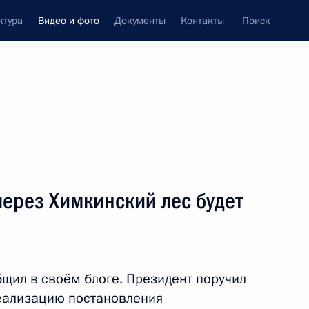
ктура
Видео и фото
Документы
Контакты
Поиск
си
ия, встречи
Встречи со СМИ
сентябрь, 2010
ть следующие материалы
через Химкинский лес будет
Совместная пресс-
конференция по итогам
щил в своём блоге. Президент поручил
российско-азербайджанских
еализацию постановления