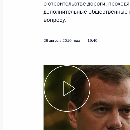
и Казахстана
о строительстве дороги, проход
дополнительные общественные 
7 сентября 2010 года
Видео, 13 мин.
вопросу.
26 августа 2010 года
19:40
Стенографический отчёт
о заседании президиума
Государственного совета