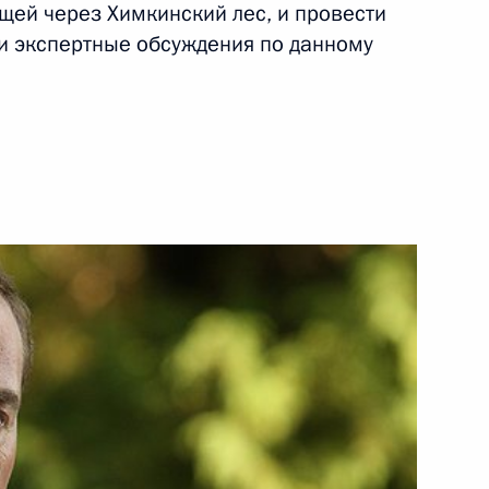
переговоров
ящей через Химкинский лес, и провести
и экспертные обсуждения по данному
3 сентября 2010 года
Видео, 31 мин.
Выступление на открытии
первого президентского