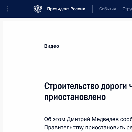
Президент России
События
Стру
Видеозаписи
Фотографии
Аудиозапи
Все материалы
Выступления
Совещан
Видео
Показа
Строительство дороги 
приостановлено
Начало заседания Форума
межрегионального
Об этом Дмитрий Медведев сооб
сотрудничества России
Правительству приостановить р