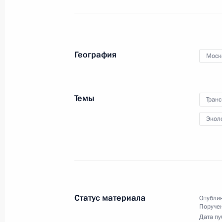
о совместном заседании
Государственного совета
и Комиссии по модернизации
и технологическому развитию
экономики России
31 августа 2010 года
Видео, 22 мин.
География
Моск
Темы
Транс
Экол
Статус материала
Опублик
Поруче
Дата пу