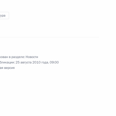
коны на Спасской башне
6
тура
ударственного комитета
ован в разделе:
Новости
кратической Республики Ким
бликации:
25 августа 2010 года, 09:00
ая версия
щему обязанности
лю Парламента Молдовы