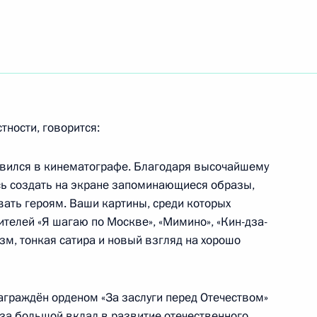
онального развития
1
сть, Горки
тности, говорится:
пожаром в Вышнем Волочке
явился в кинематографе. Благодаря высочайшему
сь создать на экране запоминающиеся образы,
вать героям. Ваши картины, среди которых
осетит Азербайджанскую
елей «Я шагаю по Москве», «Мимино», «Кин-дза-
м
ризм, тонкая сатира и новый взгляд на хорошо
аграждён орденом «За заслуги перед Отечеством»
ы за большой вклад в развитие отечественного