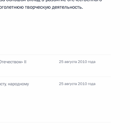
трия Медведева с Дональдом
оголетнюю творческую деятельность.
 Совета Безопасности
течеством» II
25 августа 2010 года
1
сть, Горки
сту, народному
25 августа 2010 года
деральной службы
1
иковым
сть, Горки