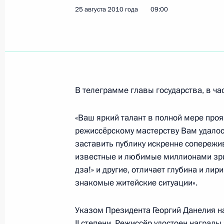
25 августа 2010 года
09:00
Рабочая встреча с Министром реги
Виктором Басаргиным
30 августа 2010 года, 14:30
Московская обла
В телеграмме главы государства, в час
Поручение Президента в связи с 
30 августа 2010 года, 11:10
«Ваш яркий талант в полной мере про
режиссёрскому мастерству Вам удало
заставить публику искренне сопережи
2–3 сентября Дмитрий Медведев п
известные и любимые миллионами зрит
Республику с официальным визито
дза!» и другие, отличает глубина и ли
знакомые житейские ситуации».
30 августа 2010 года, 11:00
Указом Президента Георгий Данелия н
II степени. Режиссёр удостоен наград