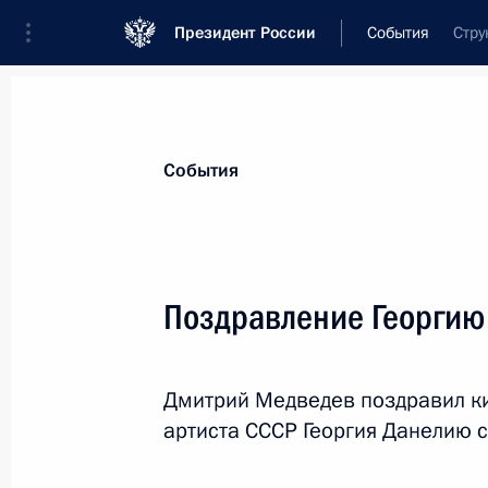
Президент России
События
Стру
Президент
Администрация
Государст
Новости
Стенограммы
Поездки
Те
События
Показа
Поздравление Георгию
Совещание по вопросам развития 
страхования
Дмитрий Медведев поздравил ки
30 августа 2010 года, 15:30
Московская обла
артиста СССР Георгия Данелию 