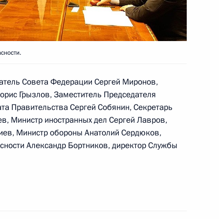
 и постоянными
6
 организациях
сности.
атель Совета Федерации Сергей Миронов,
кой Федерации
орис Грызлов, Заместитель Председателя
та Правительства Сергей Собянин, Секретарь
в, Министр иностранных дел Сергей Лавров,
иев, Министр обороны Анатолий Сердюков,
сности Александр Бортников, директор Службы
ы Йовери Мусевени