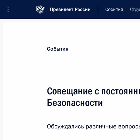
Президент России
События
Стру
Президент
Администрация
Государст
Новости
Стенограммы
Поездки
Те
События
Показа
Совещание с постоянн
Безопасности
Встреча с руководством партии «Ед
13 июля 2010 года, 13:00
Москва
Обсуждались различные вопросы