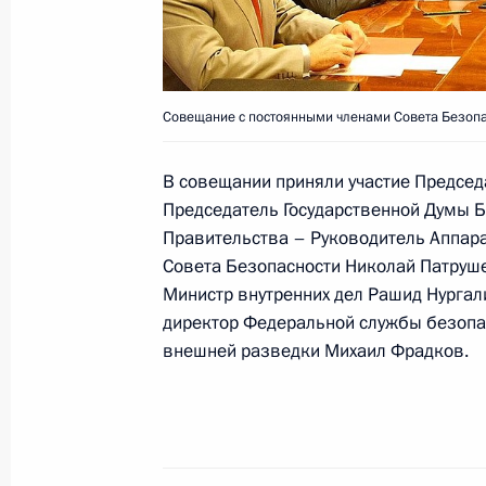
Совещание с российскими послами
представителями в международных
12 июля 2010 года, 17:00
Москва
Совещание с постоянными членами Совета Безопа
В совещании приняли участие Председ
Принят Консульский устав Российс
Председатель Государственной Думы Б
Правительства – Руководитель Аппара
12 июля 2010 года, 16:00
Совета Безопасности Николай Патруше
Министр внутренних дел Рашид Нургал
директор Федеральной службы безопа
Соболезнования Президенту Уганд
внешней разведки Михаил Фрадков.
12 июля 2010 года, 13:20
11 июля 2010 года, воскресенье