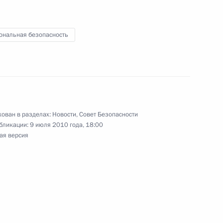
России Елене Камбуровой
ональная безопасность
рств СНГ
3
ован в разделах:
Новости
,
Совет Безопасности
бликации:
9 июля 2010 года, 18:00
ая версия
ит на совещании послов
ийской Федерации