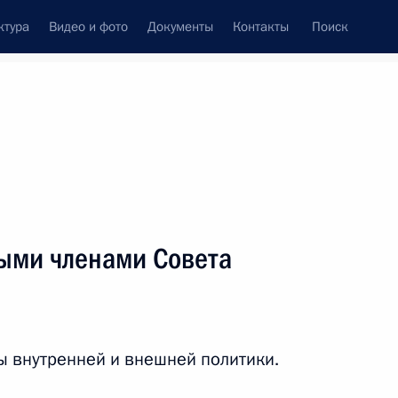
ктура
Видео и фото
Документы
Контакты
Поиск
венный Совет
Совет Безопасности
Комиссии и советы
леграммы
Сведения о Президенте
июль, 2010
ть следующие материалы
ыми членами Совета
иная Россия»
1
 внутренней и внешней политики.