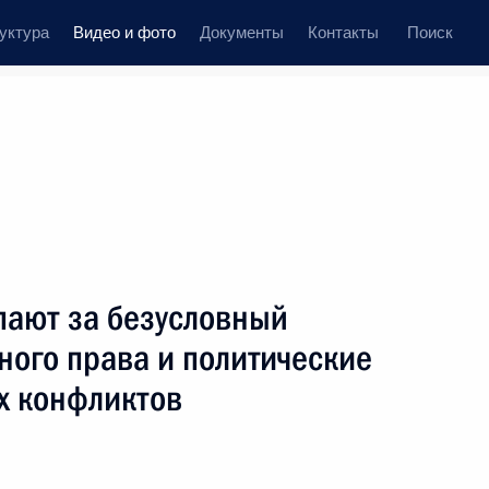
уктура
Видео и фото
Документы
Контакты
Поиск
иси
 встречи
Церемонии
август, 2009
ть следующие материалы
пают за безусловный
ного права и политические
Дмитрий Медведев встретился
х конфликтов
с молодыми законодателями
й
региональных собраний,
избранными от «Единой России»