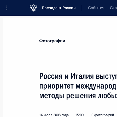
Президент России
События
Стр
Видеозаписи
Фотографии
Аудиозап
Все материалы
Поездки
Совещания,
Фотографии
Показа
Россия и Италия высту
приоритет международ
Встреча с руководителями
методы решения любы
политических партий,
представленных в Государственно
Думе
16 июля 2008 года
15:00
5 фотографий