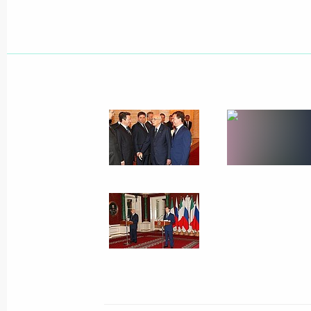
10 августа 2009 года
10 фото
Встреча с высшими офицерами
по случаю их назначения
на вышестоящие командные
должности и присвоения им
высших воинских (специальных)