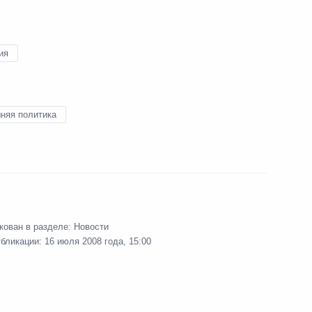
15 июля 2009 года
5 фото
ия
няя политика
кован в разделе:
Новости
убликации:
16 июля 2008 года, 15:00
Позиции России и Венесуэлы
совпадают по ряду международных
проблем, в частности,
по приоритету международного
права и центральной роли ООН