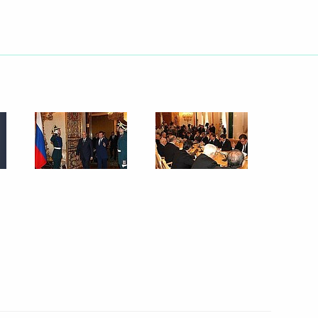
23 июля 2009 года
4 фото
Встреча с духовными
лидерами мусульман России