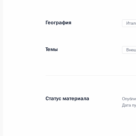
званий
20 июля 2009 года
3 фото
География
Итал
Темы
Внеш
Статус материала
Опубли
Дата п
Поездка в Хабаровск.
Саммит Россия – ЕС