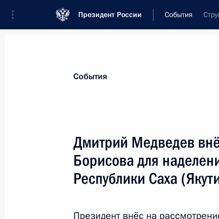
Президент России
События
Стру
Президент
Администрация
Государст
Новости
Стенограммы
Поездки
Те
События
Показа
Дмитрий Медведев внё
Борисова для наделен
Встреча с Президентом Узбекиста
Республики Саха (Якут
10 июня 2010 года, 15:00
Ташкент
Президент внёс на рассмотрение