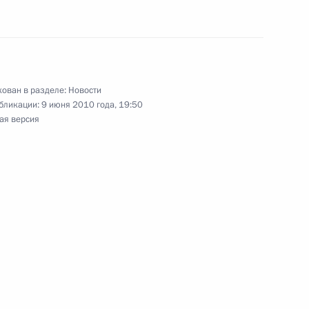
 вопросам развития
3
8м
ован в разделе:
Новости
бликации:
9 июня 2010 года, 19:50
инённая судостроительная
1
ая версия
дарственных премий в области
3