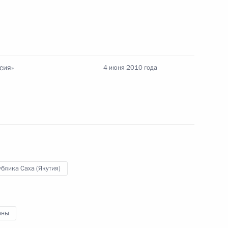
ру Валерия Шанцева для
ора Нижегородской области
сия»
4 июня 2010 года
нной антинаркотической
о 2020 года
деральной службы
1
блика Саха (Якутия)
иковым
оны