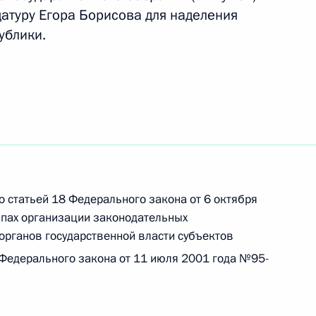
рокурором Юрием Чайкой
1
датуру Егора Борисова для наделения
ублики.
унову
о статьей 18 Федерального закона от 6 октября
у Егора Борисова для
пах организации законодательных
а Республики Саха (Якутия)
органов государственной власти субъектов
Федерального закона от 11 июля 2001 года №95-