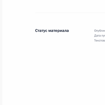
Заседание Совета Безопасности по
судостроения
9 июня 2010 года, 14:00
Москва, Кремль
Статус материала
Опублик
Дата пу
Встреча с президентом ОАО «Объед
Текстов
корпорация» Романом Троценко
9 июня 2010 года, 13:10
Москва, Кремль
Подписан Указ о присуждении Госу
литературы и искусства
9 июня 2010 года, 13:00