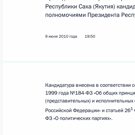
Рабочая встреча с Генеральным п
Республики Саха (Якутия) канди
10 июня 2010 года, 11:00
Москва, Кремль
полномочиями Президента Респ
9 июня 2010 года
19:50
Поздравление художнику Илье Глаз
10 июня 2010 года, 10:30
9 июня 2010 года, среда
Кандидатура внесена в соответствии с
Дмитрий Медведев внёс кандидатур
1999 года №184-ФЗ «Об общих принци
наделения полномочиями Президент
(представительных) и исполнительных 
1
9 июня 2010 года, 19:50
Российской Федерации» и статьей 26
ФЗ «О политических партиях».