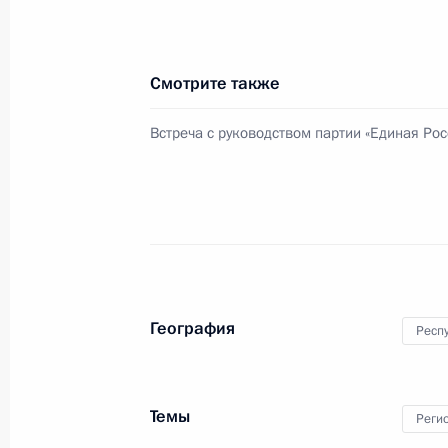
Дмитрий Медведев внёс кандидату
наделения полномочиями губернат
9 июня 2010 года, 19:40
Смотрите также
Встреча с руководством партии «Единая Рос
Утверждена Стратегия государстве
политики Российской Федерации д
9 июня 2010 года, 18:00
Рабочая встреча с директором Фе
География
Респу
безопасности Александром Бортн
9 июня 2010 года, 17:10
Москва, Кремль
Темы
Реги