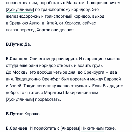
посоветоваться, поработать с Маратом Шакирзяновичем
[
Хуснуллиным
] по транспортному коридору. Это
железнодорожный транспортный коридор, выход
в Среднюю Азию, в Китай, от Хоргоса, сейчас
погранпереход Хоргос они делают…
В.Путин
: Да.
Е.Солнцев
: Они его модернизируют. И в принципе можно
оттуда ещё один коридор открыть и возить грузы.
До Москвы это вообще четыре дня, до Оренбурга – два
дня. Традиционно Оренбург был воротами между Европой
и Азией. Такую логистику жалко отпускать. Если Вы дадите
добро, то я готов с Маратом Шакирзяновичем
[Хуснуллиным] проработать.
В.Путин
: Хорошо.
Е.Солнцев
: И поработать с [Андреем]
Никитиным
тоже.