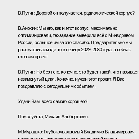
В.Путин:
Дорогой он получается, радиологической корпус?
В.Анохин
: Мы его, как и этот корпус, максимально
оптимизировали, техзадание выверили всё с Минздравом
России, большое им за это спасибо. Предварительно мы
рассматриваем где-то в период 2029–2030 года, а сейчас
готовим проект.
В.Путин:
Но без него, конечно, это будет такой, что называет
незамкнутый цикл. Конечно, нужен этот проект. Я Вас
поздравляю с сегодняшним событием.
Удачи Вам, всего самого хорошего!
Пожалуйста, Михаил Альбертович.
М.Мурашко:
Глубокоуважаемый Владимир Владимирович,
позвольте мы переместимся в следующий регион.