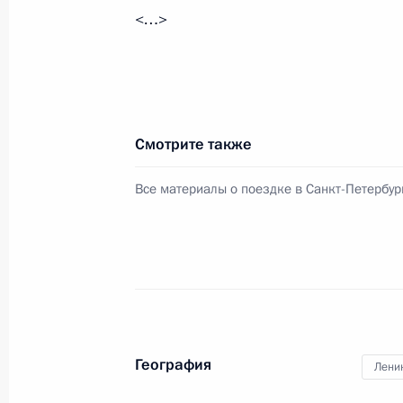
Президент внёс в Госдуму проект ф
<…>
уточняющий порядок использовани
удостоверений при проведении вы
31 мая 2010 года, 13:10
Смотрите также
30 мая 2010 года, воскресенье
Все материалы о поездке в Санкт-Петербур
В Санкт-Петербурге состоялась пер
Президента России по гребным вид
30 мая 2010 года, 19:00
29 мая 2010 года, суббота
География
Лени
Посещение Ленинградской атомной