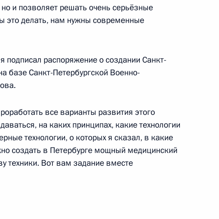
но и позволяет решать очень серьёзные
»
ы это делать, нам нужны современные
 я подписал распоряжение о создании Санкт-
на базе Санкт-Петербургской Военно-
«О досрочном прекращении
ова.
 Саха (Якутия)»
роработать все варианты развития этого
даваться, на каких принципах, какие технологии
рные технологии, о которых я сказал, в какие
азования и науки Андреем
жно создать в Петербурге мощный медицинский
1
у техники. Вот вам задание вместе
, Горки