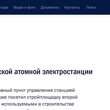
ктура
Видео и фото
Документы
Контакты
Поиск
венный Совет
Совет Безопасности
Комиссии и советы
леграммы
Сведения о Президенте
май, 2010
ть следующие материалы
кой атомной электростанции
рпорациях «Роснано»
вный пункт управления станцией
кже посетил стройплощадку второй
с используемыми в строительстве