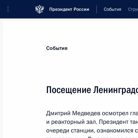
Президент России
События
Стру
Президент
Администрация
Государст
Новости
Стенограммы
Поездки
Те
События
Показа
Посещение Ленинградс
Внесены изменения в законы о ко
и «Росатом»
Дмитрий Медведев осмотрел гла
1 июня 2010 года, 10:00
и реакторный зал. Президент та
очереди станции, ознакомился 