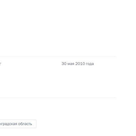
едерального закона,
я открепительных
боров и референдумов
г
30 мая 2010 года
вая регата на Кубок
8
ам спорта
нградская область
 электростанции
5