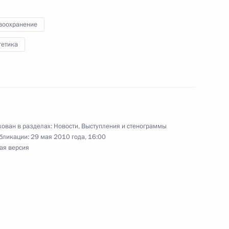
асть, Сосновый Бор
воохранение
гетика
тана Асифу Али Зардари
ован в разделах:
Новости
,
Выступления и стенограммы
бликации:
29 мая 2010 года, 16:00
 Пратибхе Патил и Премьер-
ая версия
нгху
 на ратификацию Договор