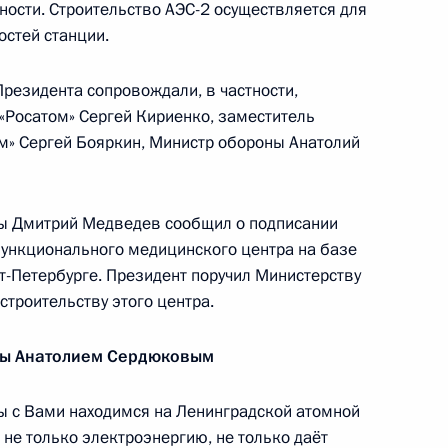
ости. Строительство АЭС-2 осуществляется для
стей станции.
 административную
в граждан и организаций
резидента сопровождали, в частности,
ударственных органов
«Росатом» Сергей Кириенко, заместитель
м» Сергей Бояркин, Министр обороны Анатолий
ны Дмитрий Медведев сообщил о подписании
ункционального медицинского центра на базе
ссии и Европейского союза
5
-Петербурге. Президент поручил Министерству
троительству этого центра.
ны Анатолием Сердюковым
ы с Вами находимся на Ленинградской атомной
проекты федеральных
 не только электроэнергию, не только даёт
е и функционирование