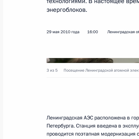
технологиями. В настоящее врем
энергоблоков.
Подписан закон, направленный на
правоотношений в сфере оборота о
в спортивных целях
29 мая 2010 года
16:00
Ленинградская о
1 июня 2010 года, 09:30
Подписан закон, устанавливающий
3 из 5
Посещение Ленинградской атомной элек
голосования на выборах в органы 
1 июня 2010 года, 09:20
Установлена новая памятная дата 
Ленинградская АЭС расположена в гор
1 июня 2010 года, 09:10
Петербурга. Станция введена в эксплу
проводится поэтапная модернизация о