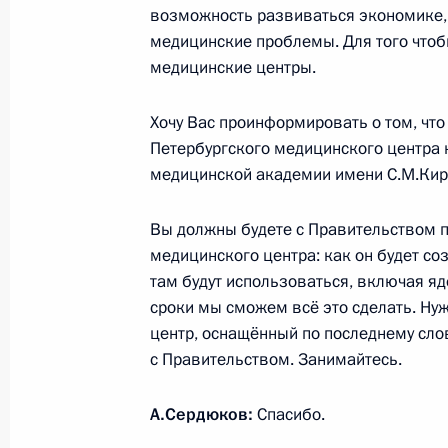
возможность развиваться экономике, 
инновационного центра «Сколково
медицинские проблемы. Для того чтоб
31 мая 2010 года, 16:40
медицинские центры.
Хочу Вас проинформировать о том, что
Петербургского медицинского центра 
Дмитрий Медведев подписал Указ 
медицинской академии имени С.М.Кир
полномочий Президента Республики
31 мая 2010 года, 16:25
Вы должны будете с Правительством п
медицинского центра: как он будет соз
там будут использоваться, включая яде
Рабочая встреча с Министром обр
сроки мы сможем всё это сделать. Ну
Фурсенко
центр, оснащённый по последнему слов
с Правительством. Занимайтесь.
31 мая 2010 года, 16:00
Московская область
А.Сердюков:
Спасибо.