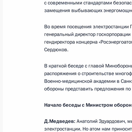
с современными стандартами безопасн
замещения выбывающих энергомощно
Подписан закон, устанавливающий
ответственность за нарушения пра
Во время посещения электростанции П
на информацию о деятельности гос
генеральный директор госкорпорации 
1 июня 2010 года, 09:00
гендиректора концерна «Росэнергоато
Сердюков.
В краткой беседе с главой Миноборо
31 мая 2010 года, понедельник
распоряжения о строительстве многоф
Неформальная встреча лидеров Ро
Военно-медицинской академии в Санкт
в рамках саммита Россия – ЕС
обороны представить предложения по с
31 мая 2010 года, 20:10
Ростов-на-Дону
Начало беседы с Министром оборо
Д.Медведев:
Анатолий Эдуардович, м
Дмитрий Медведев внёс в Госдуму 
электростанции. Но атом нам приносит
законов, обеспечивающие создани