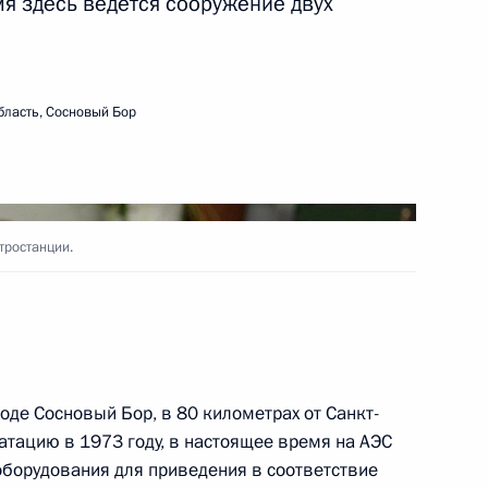
я здесь ведётся сооружение двух
 урегулирование
ружия, используемого
бласть, Сосновый Бор
 порядок досрочного
тростанции.
местного самоуправления
– День Крещения Руси
оде Сосновый Бор, в 80 километрах от Санкт-
атацию в 1973 году, в настоящее время на АЭС
борудования для приведения в соответствие