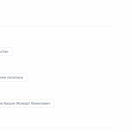
ом Таджикистана Эмомали
хстан
1
3м
няя политика
ев Касым-Жомарт Кемелевич
ческих войск