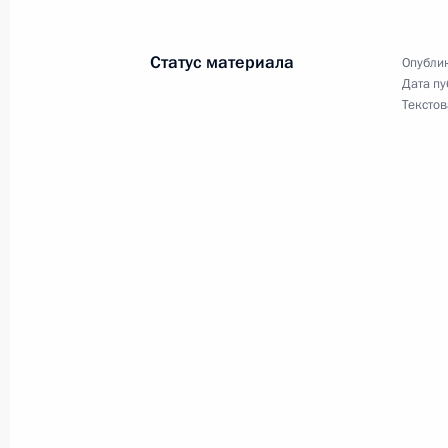
4 октября 2025 года, 09:00
Статус материала
Опублик
Дата пу
3 октября 2025 года, пятница
Текстов
Концерт по случаю 10-летия образ
3 октября 2025 года, 17:00
Сириус
Вручение государственных наград 
участников СВО
3 октября 2025 года, 16:10
Сириус
2 октября 2025 года, четверг