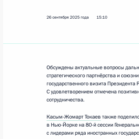
Поздравления Владимиру Путину с
26 сентября 2025 года
15:10
7 октября 2025 года, 16:45
6 октября 2025 года, понедельник
Телефонный разговор с Премьер-м
Обсуждены актуальные вопросы дальн
Биньямином Нетаньяху
стратегического партнёрства и союзни
6 октября 2025 года, 20:30
государственного визита Президента 
С удовлетворением отмечена позитив
сотрудничества.
Встреча с Заместителем Председат
Касым-Жомарт Токаев
также поделилс
Патрушевым
в Нью-Йорке на 80-й сессии Генераль
6 октября 2025 года, 13:45
Москва, Кремль
с лидерами ряда иностранных государс