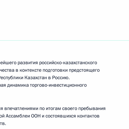
 днём рождения
инистром Израиля
ейшего развития российско-казахстанского
чества в контексте подготовки предстоящего
Республики Казахстан в Россию.
ная динамика торгово-инвестиционного
еля Правительства Дмитрием
4
я впечатлениями по итогам своего пребывания
ной Ассамблеи ООН и состоявшихся контактов
тв.