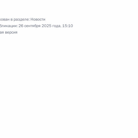
ован в разделе:
Новости
бликации:
26 сентября 2025 года, 15:10
ая версия
овательного центра «Сириус»
12
8м
наставникам и учителям
8
14м