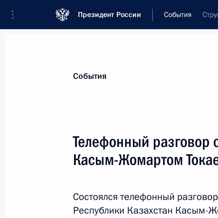
Президент России
События
Стру
Президент
Администрация
Государст
Новости
Стенограммы
Поездки
Те
События
Показа
Телефонный разговор 
Касым-Жомартом Тока
Телефонный разговор с Премьер-
Моди
7 октября 2025 года, 16:50
Состоялся телефонный разговор
Республики Казахстан Касым-Ж